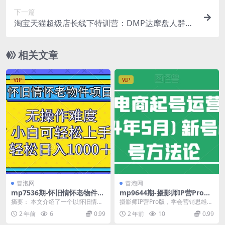
下一篇
淘宝天猫超级店长线下特训营：DMP达摩盘人群精
细化运营，21天超级单品打爆全流程
相关文章
VIP
VIP
冒泡网
冒泡网
mp7536期-怀旧情怀老物件项
mp9644期-摄影师IP营Pro
目，无操作难度，小白可轻松
版，学会营销思维+打造个人
摘要： 本文介绍了一个以怀旧情怀
摄影师IP营Pro版，学会营销思维
上手，轻松日入1000+
品牌，IP营打造/营销技能/流
为核心的老物件项目，该项目操作
+打造个人品牌，IP营打造/营销技
2 年前
6
0.99
2 年前
10
0.99
量扶持/合作内推
简便，适合初学者（...
能/流量扶持...