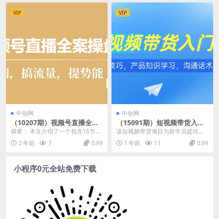
VIP
VIP
中创网
中创网
（10207期）视频号直播全案
（15091期）短视频带货入门
操盘课，赚利润，搞流量，提
课，养号核心技巧，产品知识
摘要： 本文介绍了一个包含16节课
该短视频带货项目为新学员提供从
势能（16节课）
学习，沟通话术训练
的视频号直播全案操盘课程，旨在
养号到变现的全流程培训，包含账
2 年前
7
0.99
1 年前
11
0.99
帮助个人和团队在...
号运营（养号/艾特号...
小程序0元全站免费下载