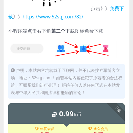
点击》》
免费下
载
》》
https://www.52sqj.com/82/
小程序端点击右下角
第二个
下载图标免费下载
声明：本站内容均转载于互联网，并不代表搜券军博客立
场，地址：52sqj.com！如若本站内容侵犯了原著者的合法权
益，可联系我们进行处理！ 拒绝任何人以任何形式在本站发
表与中华人民共和国法律相抵触的言论！
下载
0.99
R币
年度会员
永久会员