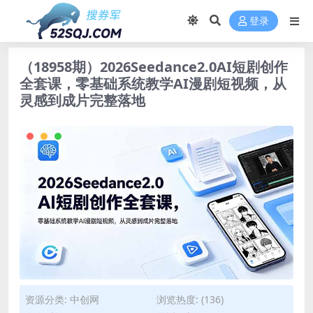
登录
（18958期）2026Seedance2.0AI短剧创作
全套课，零基础系统教学AI漫剧短视频，从
灵感到成片完整落地
资源分类:
中创网
浏览热度: (136)