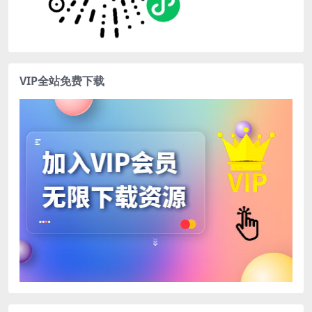
VIP全站免费下载