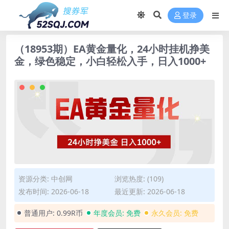
登录
（18953期）EA黄金量化，24小时挂机挣美
金，绿色稳定，小白轻松入手，日入1000+
资源分类:
中创网
浏览热度: (109)
发布时间: 2026-06-18
最近更新: 2026-06-18
普通用户:
0.99R币
年度会员:
免费
永久会员:
免费