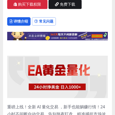
购买下载权限
免费下载
详情介绍
常见问题
重磅上线！全新 AI 量化交易 ，新手也能躺赚行情！24
小时不间断自动交易，告别熬夜盯盘，精准捕捉市场波