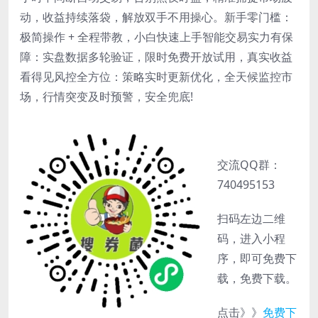
动，收益持续落袋，解放双手不用操心。新手零门槛：
极简操作 + 全程带教，小白快速上手智能交易实力有保
障：实盘数据多轮验证，限时免费开放试用，真实收益
看得见风控全方位：策略实时更新优化，全天候监控市
场，行情突变及时预警，安全兜底!
交流QQ群：
740495153
扫码左边二维
码，进入小程
序，即可免费下
载，免费下载。
点击》》
免费下