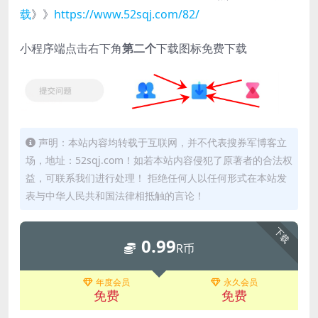
载
》》
https://www.52sqj.com/82/
小程序端点击右下角
第二个
下载图标免费下载
声明：本站内容均转载于互联网，并不代表搜券军博客立
场，地址：52sqj.com！如若本站内容侵犯了原著者的合法权
益，可联系我们进行处理！ 拒绝任何人以任何形式在本站发
表与中华人民共和国法律相抵触的言论！
下载
0.99
R币
年度会员
永久会员
免费
免费