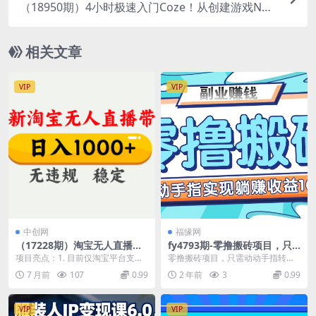
（18950期）4小时极速入门Coze！从创建游戏NP
C到部署Discord，零基础小白也能做出AI智能体
相关文章
VIP
VIP
中创网
福缘网
（17228期）淘宝无人直播
fy4793期-零撸搬砖项目，只
【最新技术】，独家方法，一
需动动手指转发，实现躺赚收
项目亮点：1. 目前仅淘宝平台支持
零撸搬砖项目，只需动动手指转
天搞2K+，无违规封号，支持
益100+，适合新手操作
无人直播，安全无违规2. 淘宝作为
发，实现躺赚收益100+，适合新手
7 月前
107
0.99
2 年前
3
0.99
矩阵操作，长期稳定
购物平台，用...
操作 影视推广是指...
VIP
VIP