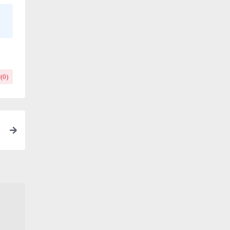
(
0
)
脚