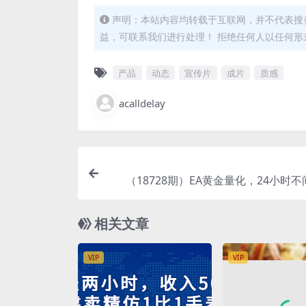
声明：本站内容均转载于互联网，并不代表搜券
益，可联系我们进行处理！ 拒绝任何人以任何
产品
动态
宣传片
成片
质感
acalldelay
（18728期）EA黄金量化，24小时
金，绿色稳定，日入
相关文章
VIP
VIP