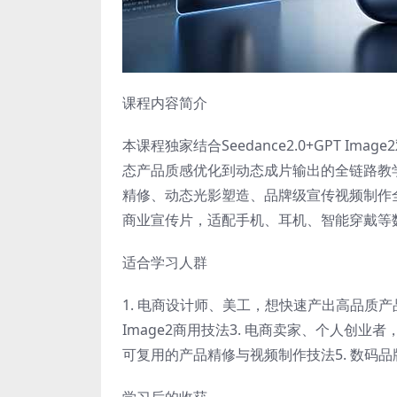
课程内容简介
本课程独家结合Seedance2.0+GPT 
态产品质感优化到动态成片输出的全链路教
精修、动态光影塑造、品牌级宣传视频制作
商业宣传片，适配手机、耳机、智能穿戴等
适合学习人群
1. 电商设计师、美工，想快速产出高品质产品主图
Image2商用技法3. 电商卖家、个人创
可复用的产品精修与视频制作技法5. 数码