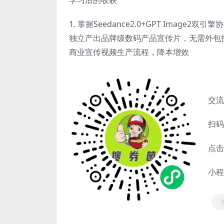
学习后的收获
1. 掌握Seedance2.0+GPT Imag
独立产出品牌级数码产品宣传片，无需外包拍
商业宣传视频生产流程，降本增效
交流
扫码
点击
小程