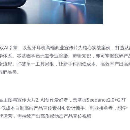
Image2双AI引擎，以蓝牙耳机高端商业宣传片为核心实战案例，打造从
学体系。零基础学员无需专业渲染、剪辑知识，即可掌握数码产
全流程。打破单一工具局限，让新手也能低成本、高效率产出高
数码品类。
与宣传大片2. AI创作爱好者，想掌握Seedance2.0+GPT
业者，低成本自制高端产品宣传素材4. 设计新手、副业接单者，想学
品牌运营，需持续产出高质感动态产品宣传视频