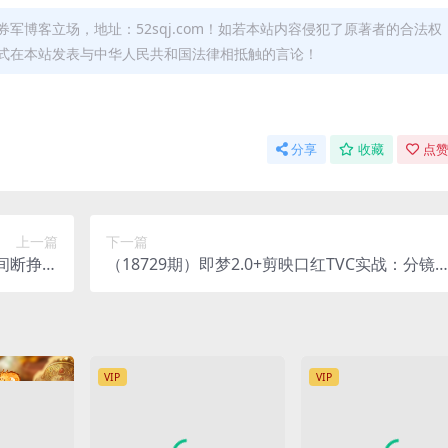
军博客立场，地址：52sqj.com！如若本站内容侵犯了原著者的合法权
形式在本站发表与中华人民共和国法律相抵触的言论！
分享
收藏
点赞
上一篇
下一篇
不间断挣美
（18729期）即梦2.0+剪映口红TVC实战：分镜
1000+
本+AI成片+后期精修，零基础打造品牌级广告
VIP
VIP