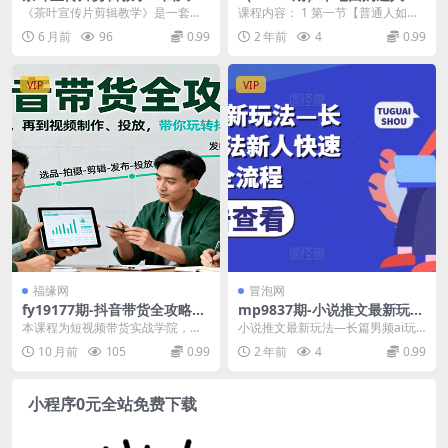
战案例，零基础做出高级茶叶
播课：普通人如何入局本地生
《茶叶宣传片剪辑教学》是一套专
课程内容： 1 第一节【普通人如何
宣传片
活直播, 从软件注册到开播流
注茶叶类视频的实战剪辑课程。课
入局本地生活直播】 2 第一步【如
6 月前
96
0.99
2 年前
4
0.99
程
程以4 组完整茶叶宣...
何下载软件及...
VIP
VIP
福缘网
冒泡网
fy19177期-抖音带货全攻略：
mp9837期-小说推文最新玩法
从趋势到账号，再到视频制
—长篇男频ai玩法新人快速入
本课程为短视频带货实战学院，从
小说推文最新玩法—长篇男频ai玩
作、投放，带你玩转抖音短视
门全流程
平台趋势、账号定位、蓝V认证到团
法新人快速入门全流程 项目内容：
10 月前
105
0.99
2 年前
4
0.99
频带货
队搭建、Dou+投...
主做平台 学习...
小程序0元全站免费下载