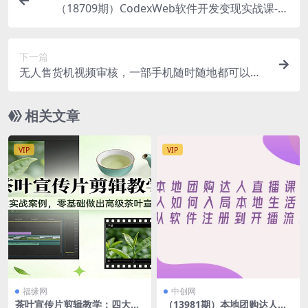
（18709期）CodexWeb软件开发变现实战课-更
新：狗毛不懂的小白，7天入门AI软件开发，立即做
出可变现的软件
下一篇
无人售货机视频审核，一部手机随时随地都可以
做，10秒一单，单日收益400+
相关文章
VIP
VIP
福缘网
中创网
茶叶宣传片剪辑教学：四大实
（13981期）本地团购达人直