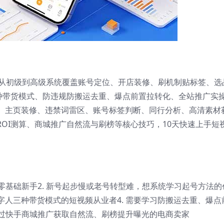
，从初级到高级系统覆盖账号定位、开店装修、刷机制贴标签、选
三种带货模式、防违规防搬运去重、爆点前置拉转化、全站推广实
、主页装修、违禁词雷区、账号标签判断、同行分析、高清素材
ROI测算、商城推广自然流与刷榜等核心技巧，10天快速上手短
的零基础新手2. 新号起步慢或老号转型难，想系统学习起号方法的
数字人三种带货模式的短视频从业者4. 需要学习防搬运去重、爆点
通过快手商城推广获取自然流、刷榜提升曝光的电商卖家