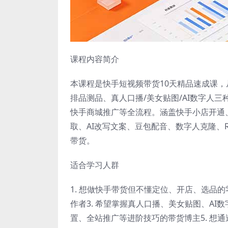
课程内容简介
本课程是快手短视频带货10天精品速成课
排品测品、真人口播/美女贴图/AI数字人
快手商城推广等全流程。涵盖快手小店开通
取、AI改写文案、豆包配音、数字人克隆、
带货。
适合学习人群
1. 想做快手带货但不懂定位、开店、选品
作者3. 希望掌握真人口播、美女贴图、AI
置、全站推广等进阶技巧的带货博主5. 想