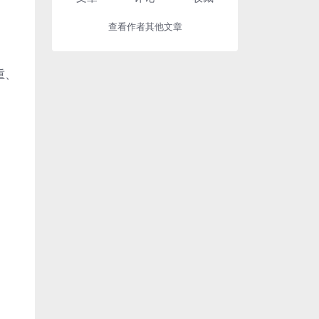
查看作者其他文章
重、