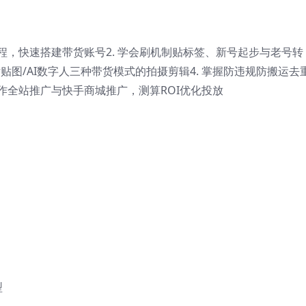
流程，快速搭建带货账号2. 学会刷机制贴标签、新号起步与老号转
女贴图/AI数字人三种带货模式的拍摄剪辑4. 掌握防违规防搬运去
操作全站推广与快手商城推广，测算ROI优化投放
型