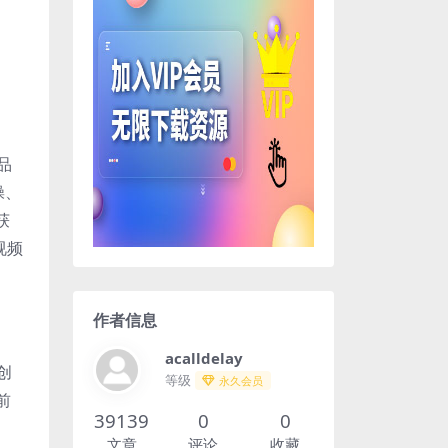
品
操、
获
视频
作者信息
acalldelay
创
等级
永久会员
前
39139
0
0
文章
评论
收藏