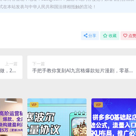
形式在本站发表与中华人民共和国法律相抵触的言论！
分享
收藏
点赞
上一篇
下一篇
做，202
手把手教你复刻AI九宫格爆款短片漫剧，零基础
版Ai项目
也能快速上手
VIP
VIP