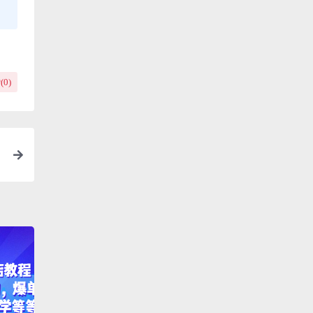
(
0
)