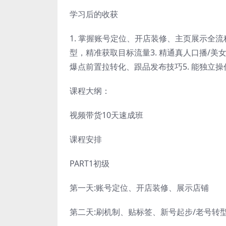
学习后的收获
1. 掌握账号定位、开店装修、主页展示全
型，精准获取目标流量3. 精通真人口播/美
爆点前置拉转化、跟品发布技巧5. 能独立
课程大纲：
视频带货10天速成班
课程安排
PART1初级
第一天:账号定位、开店装修、展示店铺
第二天:刷机制、贴标签、新号起步/老号转