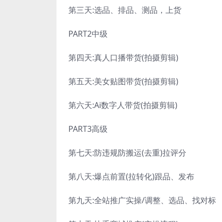
第三天:选品、排品、测品，上货
PART2中级
第四天:真人口播带货(拍摄剪辑)
第五天:美女贴图带货(拍摄剪辑)
第六天:Ai数字人带货(拍摄剪辑)
PART3高级
第七天:防违规防搬运(去重)拉评分
第八天:爆点前置(拉转化)跟品、发布
第九天:全站推广实操/调整、选品、找对标