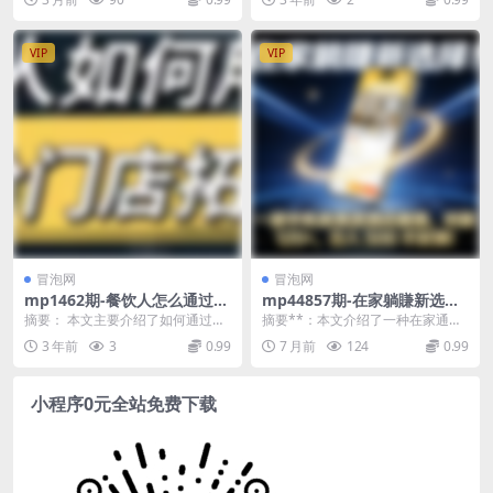
都可以生成
转账红包等所有功能都...
优质案源，打造...
VIP
VIP
冒泡网
冒泡网
mp1462期-餐饮人怎么通过短
mp44857期-在家躺賺新选
视频招学员和招商，全方面讲
择，一部手机做美团酒店截
摘要： 本文主要介绍了如何通过短
摘要**：本文介绍了一种在家通过
解短视频给门店拓客(“全方位
图，时薪120+，日入5张不封
视频进行餐饮门店的拓客。首先，
手机做美团酒店截图来赚取零花钱
3 年前
3
0.99
7 月前
124
0.99
掌握短视频营销策略从账号定
顶
课程详细解析了抖音...
的新选择。该项目是...
位到直播运营”)
小程序0元全站免费下载