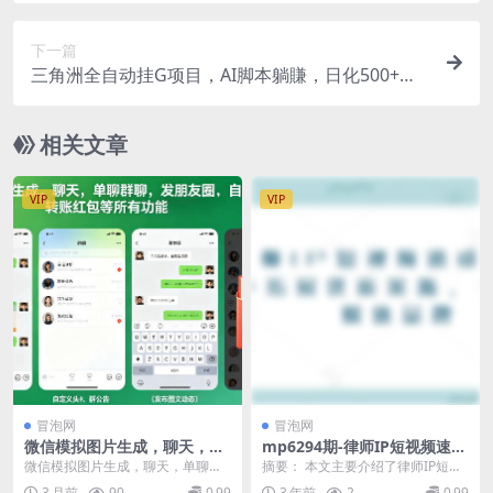
下一篇
三角洲全自动挂G项目，AI脚本躺賺，日化500+，
无需手动操作
相关文章
VIP
VIP
冒泡网
冒泡网
微信模拟图片生成，聊天，单
mp6294期-律师IP短视频速成
聊群聊，发朋友圈，自定义名
课，6步拓展优质案源，打造
微信模拟图片生成，聊天，单聊群
摘要： 本文主要介绍了律师IP短视
字头像，转账红包等所有功能
自媒体品牌
聊，发朋友圈，自定义名字头像，
频速成课，通过6步法帮助律师拓展
3 月前
90
0.99
3 年前
2
0.99