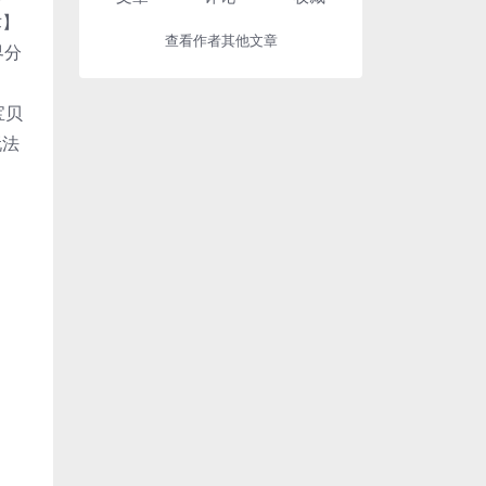
术】
查看作者其他文章
界分
宝贝
玩法