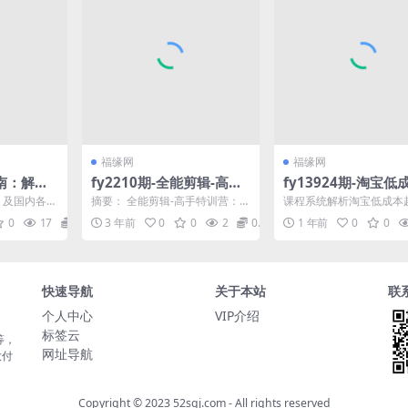
福缘网
福缘网
南：解读
fy2210期-全能剪辑-高手
fy13924期-淘宝低
清35岁
特训营：剪辑+思维+调色
效起店课，底层逻辑
RP 及国内各大
摘要： 全能剪辑-高手特训营：剪
课程系统解析淘宝低成本
的根源
+拍摄+包装（5合1）53节
上架，代销定价与销
据，围绕当
辑+思维+调色+拍摄+包装（5合
流程，从底层逻辑梳理、
0
17
0.99
3 年前
0
0
2
0.99
1 年前
0
0
1）53节课，是...
架优化、代销定价策略，到.
课(全能剪辑-高手特训营打
操全解
造专业剪辑思维与技能)
快速导航
关于本站
联
个人中心
VIP介绍
标签云
等，
网址导航
大付
Copyright © 2023
52sqj.com
- All rights reserved