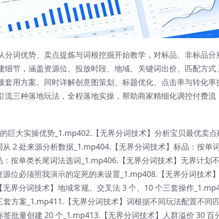
从分词优势、卖点提炼与词根挖掘开始教学，对标品、非标品分
建细节，涵盖资源位、投放时段、地域、关键词出价、匹配方式
接套用方案。同时详解创意图策划、标题优化、点击率与转化率
引流三种落地玩法，全程落地实操，帮助商家精细化调控付费流
的巨大实操优势_1.mp402.【无界分词技术】分析宝贝最优卖点
词从 2 处来源分析数据_1.mp404.【无界分词技术】标品：按单
标品：按单类长尾词法选词_1.mp406.【无界分词技术】无界计划
】资源位必须照我演示的定死的来设置_1.mp408.【无界分词技术
无界分词技术】地域常规、交叉法 3 个、10 个三套操作_1.mp41
套方案_1.mp411.【无界分词技术】词根据不同玩法配置不同
标签批量创建 20 个_1.mp413.【无界分词技术】人群溢价 30 百