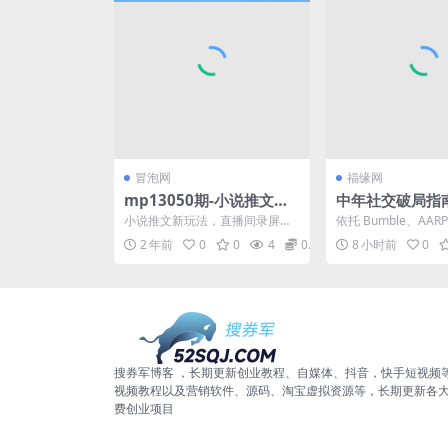
冒泡网
福缘网
mp13050期-小说推文新
中年社交破局指
玩法，直播间录屏无限获
友谊衰退数据，理
小说推文新玩法，直播间录屏无
依托 Bumble、AA
取原创素材混剪实操，10
后难交真心朋友
限获取原创素材混剪实操，100%
社交平台真实调研数
2 年前
0
0
4
0.99
8 小时前
0
可以过抖 适合新人和...
下 “友谊衰...
0%可以过抖
搜券军博客 ，长期更新创业教程、自媒体、抖音，快手短视频
视频教程以及营销软件、源码、淘宝虚拟资源等，长期更新各
费创业项目