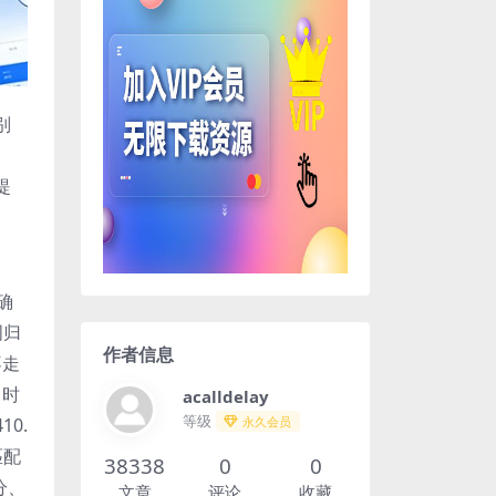
别
、
提
确
词归
作者信息
不走
】时
acalldelay
等级
0.
永久会员
匹配
38338
0
0
分、
文章
评论
收藏