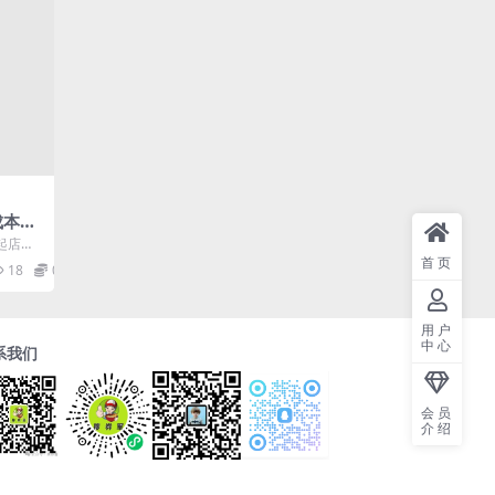
成本高
+产品
起店全
量实
产品上
首页
18
0.99
..
用户
中心
系我们
会员
介绍