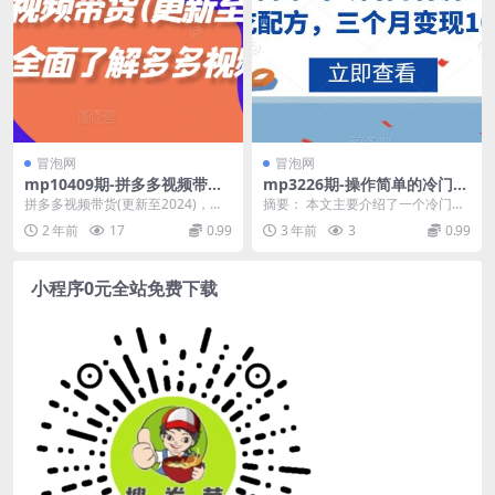
冒泡网
冒泡网
mp10409期-拼多多视频带货
mp3226期-操作简单的冷门高
(更新至2024)，带你全面了解
利润生意–小吃配方，三个月
拼多多视频带货(更新至2024)，带
摘要： 本文主要介绍了一个冷门但
多多视频带货
变现10w+【揭秘】(揭秘冷门
你全面了解多多视频带货 主要内容
高利润的生意——小吃配方。作者
2 年前
17
0.99
3 年前
3
0.99
高利润生意——小吃配方三个
包括：带你全...
分享了一位学员通过...
月变现10w+)
小程序0元全站免费下载