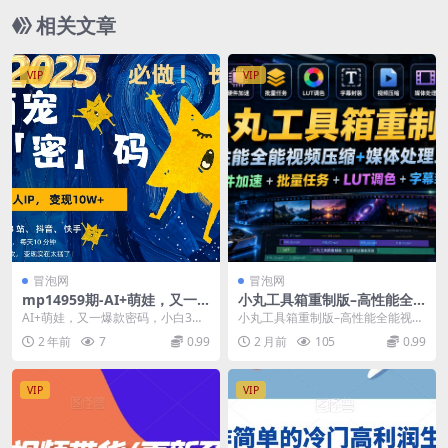
相关文章
VIP
VIP
冒泡网
冒泡网
mp14959期-AI+萌娃，又一
小丸工具箱重制版–高性能全
爆款密码，小白3步上手，爆
能视频压缩+媒体处理工具｜
AI+萌娃，又一爆款密码，小白3步
小丸工具箱重制版–高性能全能视频
款率80%，每天十分钟，轻松
硬件加速+批量任务+LUT调色
上手，爆款率80%，每天十分钟，
压缩+媒体处理工具｜硬件加速+批
2 年前
7
0.99
2 月前
105
0.99
AI变现萌娃搞钱
+字幕封装
轻松AI变现萌...
量任务+LUT调...
VIP
VIP