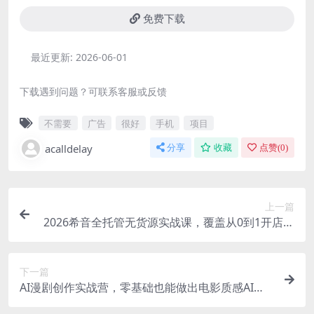
免费下载
最近更新:
2026-06-01
下载遇到问题？可联系客服或反馈
不需要
广告
很好
手机
项目
acalldelay
分享
收藏
点赞(
0
)
上一篇
2026希音全托管无货源实战课，覆盖从0到1开店、
到单量利润突破，助你从草莽铺货转向精细化盈利
下一篇
AI漫剧创作实战营，零基础也能做出电影质感AI短
漫剧，把创意真正落地为可传播的成品