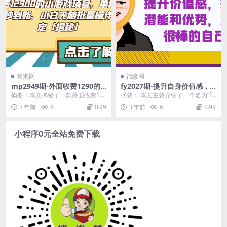
冒泡网
福缘网
mp2949期-外面收费1290的
fy2027期-提升自身价值感，
小游戏项目，单机收益30+，
挖掘潜能和优势，发现很棒的
摘要：本文揭秘了一款外面收费12
摘要： 本文主要介绍了一个名为”fy
提现秒到账，小白无脑批量操
自己！(探索自我，发现更好的
90的小游戏项目，该项目单机收益
2027期-提升自身价值感，挖掘...
3 年前
6
0.99
3 年前
6
0.99
作，长期稳定【揭秘】
自己——fy2027期课程解读)
高达30+，提现...
小程序0元全站免费下载