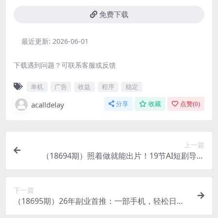
免费下载
最近更新:
2026-06-01
下载遇到问题？可联系客服或反馈
单机
广告
收益
程序
稳定
acalldelay
分享
收藏
点赞(
0
)
上一篇
（18694期）照着做就能出片！19节AI短剧导演
课，从剧本分镜到对口型剪辑，手把手带你跑通全
流程（更新）
下一篇
（18695期）26年副业首推：一部手机，轻松日入5
00+，隔天变现，长期可做！