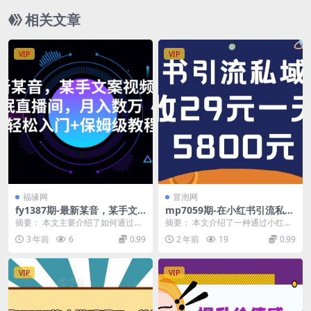
相关文章
VIP
VIP
福缘网
冒泡网
fy1387期-最新某音，某手文
mp7059期-在小红书引流私域
案视频搭配助眠直播间，月入
卖壁纸每张29元单日最高卖出
摘要： 本文主要介绍了如何通过最
摘要： 本文介绍了一种通过小红书
数万 小白轻松入门+保姆级教
200张(0-1搭建教程)
新某音，某手文案视频搭配助眠直
平台进行私域流量变现的方法，即
3 年前
6
0.99
2 年前
19
0.99
程(利用情感短视频和助眠直播
播间来吸引关注并变...
销售每张定价29元...
间，轻松实现月入数万)
VIP
VIP