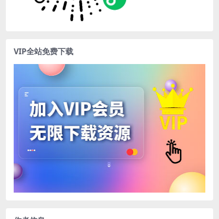
VIP全站免费下载