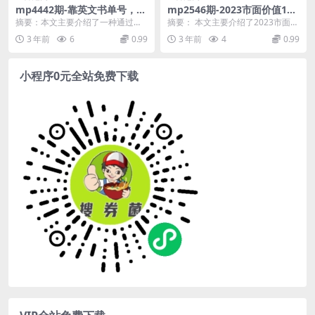
mp4442期-靠英文书单号，月
mp2546期-2023市面价值198
入4000，小白闭眼入，保姆式
8元的书单号2.0最新玩法，轻
摘要：本文主要介绍了一种通过英
摘要： 本文主要介绍了2023市面价
教学，无脑操作就行了【揭
松月入过万(揭秘2023年最火
文书单号实现月入4000的方法，该
值1988元的书单号2.0最新玩法，
3 年前
6
0.99
3 年前
4
0.99
秘】(揭秘如何通过英文书单号
书单号2.0运营策略，助你轻松
方法被描述为“小...
并分享了...
实现月入4000)
实现月入过万。)
小程序0元全站免费下载