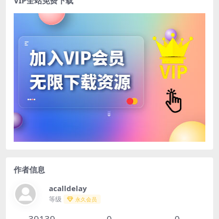
VIP全站免费下载
作者信息
acalldelay
等级
永久会员
39139
0
0