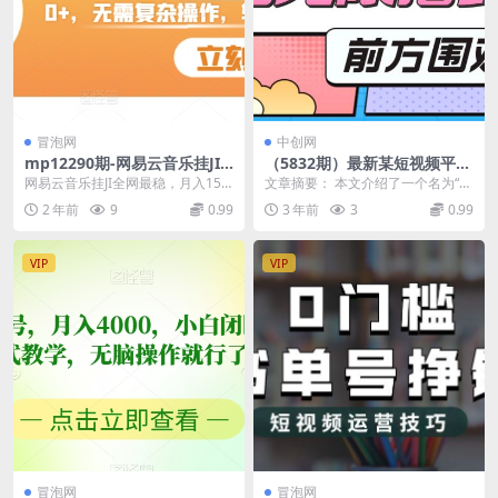
冒泡网
中创网
mp12290期-网易云音乐挂JI
（5832期）最新某短视频平台
全网最稳，月入1500+，无需
接码看广告，无限撸1.3元项目
网易云音乐挂JI全网最稳，月入150
文章摘要： 本文介绍了一个名为“最
复杂操作，轻松拿收益
【软件+详细操作教程】
0+，无需复杂操作，轻松拿收益
新某短视频平台接码看广告，无限
2 年前
9
0.99
3 年前
3
0.99
【揭秘】 网易...
撸1.3元项目”...
VIP
VIP
冒泡网
冒泡网