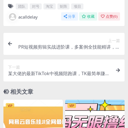
团队
封号
淘宝
矩阵
项目
acalldelay
分享
收藏
点赞(
0
)
上一篇
PR短视频剪辑实战进阶课，多案例全技能精讲，联
动PS协同创作，快速练就商用剪辑能力
下一篇
某大佬的最新TikTok中视频陪跑课，TK最简单賺美
金方式，靠播放量賺钱，小白也能快速起号变现
相关文章
VIP
VIP