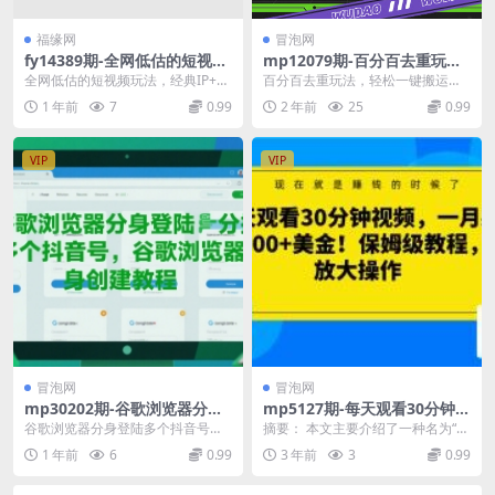
福缘网
冒泡网
fy14389期-全网低估的短视频
mp12079期-百分百去重玩
玩法，经典IP+语录，几分钟
法，轻松一键搬运，享受百万
全网低估的短视频玩法，经典IP+语
百分百去重玩法，轻松一键搬运，
视频轻松日赚1000+
爆款，短剧，推文，带货神
录，几分钟视频轻松日赚1000+ 现
享受百万爆款，短剧，推文，带货
1 年前
7
0.99
2 年前
25
0.99
器，轻松过原创
在大家都喜...
神器，轻松过原创【揭...
VIP
VIP
冒泡网
冒泡网
mp30202期-谷歌浏览器分身
mp5127期-每天观看30分钟视
登陆多个抖音号，谷歌浏览器
频，一月躺赚1000+美金！保
谷歌浏览器分身登陆多个抖音号，
摘要： 本文主要介绍了一种名为“看
分身创建教程
姆级教程，可放大操作【揭
谷歌浏览器分身创建教程 课程介绍
视频赚钱”的网赚项目。该项目声
1 年前
6
0.99
3 年前
3
0.99
秘】(揭秘“看视频赚钱”项目真
各个账号独立网页...
称，只需每天观看...
的能躺赚吗？)