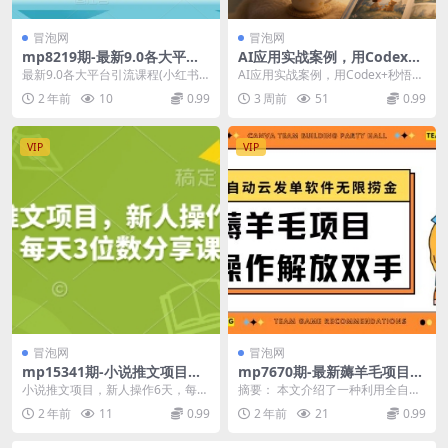
冒泡网
冒泡网
mp8219期-最新9.0各大平台
AI应用实战案例，用Codex
引流课程(小红书快手抖音闲鱼
+秒悟CLl做宝宝绘本生成器，
最新9.0各大平台引流课程(小红书
AI应用实战案例，用Codex+秒悟CL
头条b站)
小白也能把生活想法变成可访
快手抖音闲鱼头条b站) 课程内容 1-
l做宝宝绘本生成器，小白也能把生
2 年前
10
0.99
3 周前
51
0.99
问的AI应用
各大平台...
活想法变...
VIP
VIP
冒泡网
冒泡网
mp15341期-小说推文项目，
mp7670期-最新薅羊毛项目通
新人操作6天，每天3位数分享
过全自动云发单软件在羊毛平
小说推文项目，新人操作6天，每天
摘要： 本文介绍了一种利用全自动
课
台无限捞金日入200+
3位数分享课 小说推文其实就是小
云发单软件在羊毛平台上实现日入2
2 年前
11
0.99
2 年前
21
0.99
说平台为了招揽更...
00元以上的赚钱...