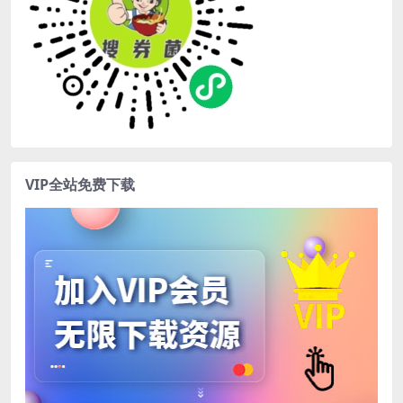
VIP全站免费下载