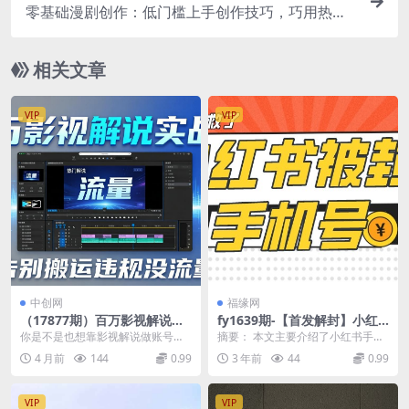
零基础漫剧创作：低门槛上手创作技巧，巧用热门
工具打造可变现优质作品
相关文章
VIP
VIP
中创网
福缘网
（17877期）百万影视解说实
fy1639期-【首发解封】小红
战课：告别搬运违规没流量，
书被封号禁言账号手机换绑(小
你是不是也想靠影视解说做账号、
摘要： 本文主要介绍了小红书手机
AI文案+配音+剪映，做出能上
红书账号解封与手机换绑操作
賺流量分成、接广告变现， 却一直
账号被封号禁言后如何进行强制换
4 月前
144
0.99
3 年前
44
0.99
热门的解说视频
指南)
卡在这些问题： 不...
绑的操作方法。作者...
VIP
VIP