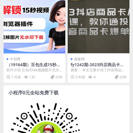
中创网
福缘网
（19164期）豆包生成15秒视
fy1242期-2023抖店商品卡从0
频——浏览器插件：豆包/Dol
-1 起盘课，教你通投拉满，抖
软件介绍 豆包/Dola视频图片无水
摘要： 本文主要介绍了抖音商品卡
a 视频图片无水印下载 + 解锁
音商品卡爆单(“2023抖店商品
印下载+解锁15秒视频生成 同时支
的运营策略和推广方法。作者从自
1 月前
131
0.99
3 年前
4
0.99
15秒视频生成
卡从0-1起盘课掌握抖音商品
持doub...
身经验出发，指出直...
卡运营与推广全攻略”)
小程序0元全站免费下载