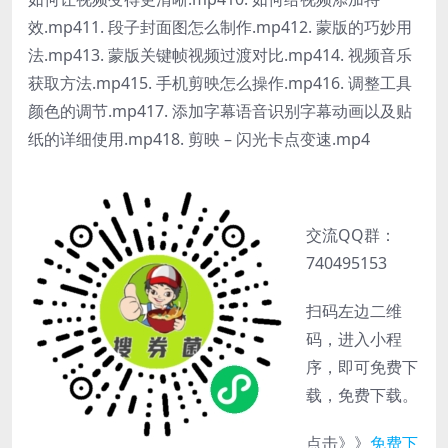
效.mp411. 段子封面图怎么制作.mp412. 蒙版的巧妙用
法.mp413. 蒙版关键帧视频过渡对比.mp414. 视频音乐
获取方法.mp415. 手机剪映怎么操作.mp416. 调整工具
颜色的调节.mp417. 添加字幕语音识别字幕动画以及贴
纸的详细使用.mp418. 剪映 – 闪光卡点变速.mp4
交流QQ群：
740495153
扫码左边二维
码，进入小程
序，即可免费下
载，免费下载。
点击》》
免费下