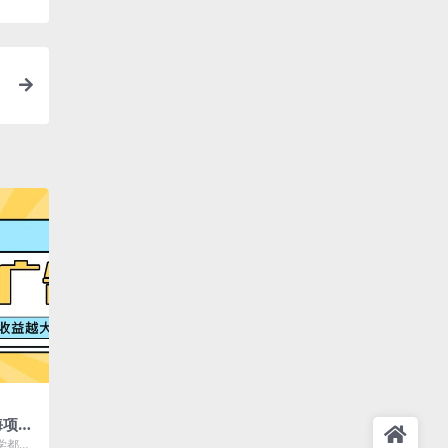
海项
单机
学都不