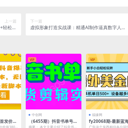
上一篇
下一篇
0+轻松转
虚拟形象打造实战课：精通AI制作逼真数字人，
定无风险
足不出镜轻松开展产品带货与变现
VIP
VIP
中创网
福缘网
创首发价值
（6455期）抖音书单号带
fy20068期-最新蓝
视频评论区
货剪辑实战：手把手带你
目，海外美金广告，
价值3800
摘要： 本文主要介绍了抖音书单
广告这个东西相信各位同