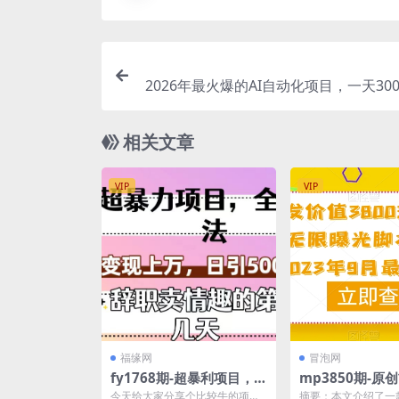
2026年最火爆的AI自动化项目，一天30
化，安全稳
相关文章
VIP
VIP
福缘网
冒泡网
fy1768期-超暴利项目，
mp3850期-原
全新玩法（辞职卖情趣的
3800抖音爆款
今天给大家分享个比较牛的项
摘要：本文介绍了一款