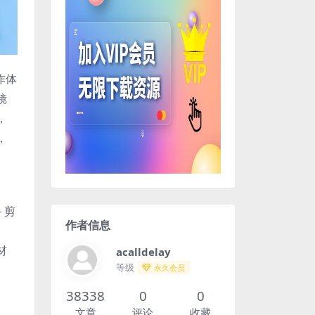
作体
镜
，
，
– 剪
作者信息
材
acalldelay
等级
永久会员
38338
0
0
文章
评论
收藏