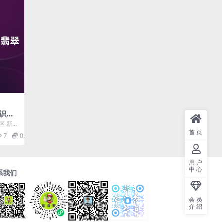
知识课
统全
区 新手
节课）
课程核心
首页
7
0.99
用户
中心
系我们
会员
介绍