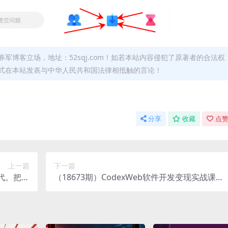
军博客立场，地址：52sqj.com！如若本站内容侵犯了原著者的合法权
形式在本站发表与中华人民共和国法律相抵触的言论！
分享
收藏
点赞
上一篇
下一篇
时代。把复
（18673期）CodexWeb软件开发变现实战课：
，一起开启
狗毛不懂的小白，7天入门AI软件开发，立即做
探索征程
可变现的软件