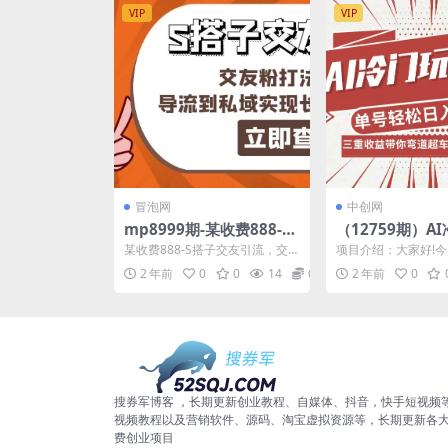
VIP
VIP
冒泡网
中创网
mp8999期-某收费888-S
（12759期）A
搭子交友引流，交友粉打
2.0升级版，分
某收费888-S搭子交友引流，交
项目介绍：大家好!
法 sop，导流到私域实现
货+收徒弟，多
友粉打法 sop，导流到私域实现
分享一个比较冷门的
2 年前
0
0
14
0.99
2 年前
0
长期稳定盈利 无...
通过A!工具视频，实现.
长期稳定盈利
式，日入1000+
搜券军博客 ，长期更新创业教程、自媒体、抖音，快手短视频
视频教程以及营销软件、源码、淘宝虚拟资源等，长期更新各
费创业项目