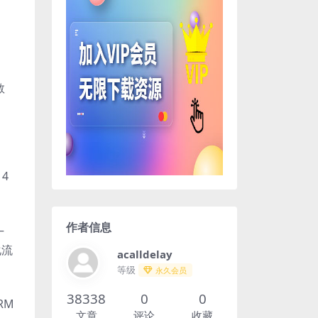
教
4
作者信息
–
化流
acalldelay
等级
永久会员
38338
0
0
RM
文章
评论
收藏