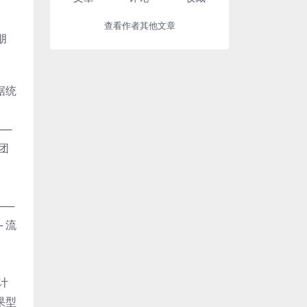
查看作者其他文章
朋
数据统
──
频团
├──
─ 流
容计
结果型