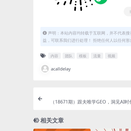
声明：本站内容均转载于互联网，并不代表搜券
益，可联系我们进行处理！ 拒绝任何人以任何
内容
团队
模板
流量
视频
acalldelay
（18671期）跟夫唯学GEO，洞见AI
杂技术 “蒸馏” 成通俗易懂的实操方法
全新的
相关文章