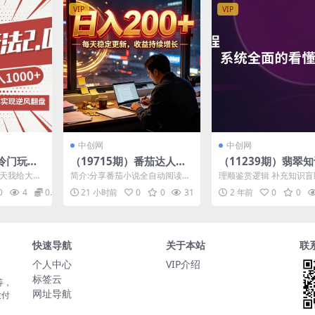
VIP
VIP
中创网
中创网
I冷门玩法
（19715期）番茄达人变
（11239期）翡翠
成收益+带
现新玩法，全自动运行 每
程，用宝石眼光，系
今天我给大家
简介:分享番茄小说全自动阅读副
理顺鉴赏逻辑 补充知识盲
种变相方
日300+
面的看懂翡翠（22
一个赛道，
业玩法，无需手动翻页操作，设
少走弯路 辨别真假好坏 
0
4
0.99
21 小时前
0
0
31
0.99
2 年前
0
0
..
备后台自动完成阅读任务...
内容◆ 俗话说黄...
…
快速导航
关于本站
联
个人中心
VIP介绍
标签云
等，
网址导航
大付