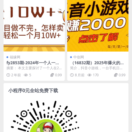
福缘网
中创网
fy2853期-2024年一个人一台
（16832期）2025年爆火的抖
手机靠卖项目实现月收入10W
音小游戏项目，一部手机日入
摘要： 本文主要探讨了一个人在20
简介，抖音小游戏，一台手机日入2
+
2000+
24年如何通过卖项目实现月收入10
000+，可以通过自刷广告以及代刷
2 年前
5
0.99
8 月前
170
0.99
W+。作者提...
广告的方式操作...
小程序0元全站免费下载