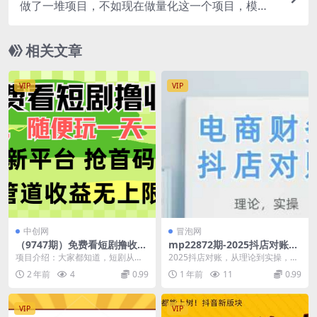
做了一堆项目，不如现在做量化这一个项目，模式
简单，收益可控
相关文章
VIP
VIP
中创网
冒泡网
（9747期）免费看短剧撸收
mp22872期-2025抖店对账，
益，可挂机批量，随便玩一天
从理论到实操，学完即用
项目介绍：大家都知道，短剧从去
2025抖店对账，从理论到实操，学
一号30+做推广抢首码，管道
年下半年开始就非常的火，包括我
完即用 课程内容： 抖店对账 对账
2 年前
4
0.99
1 年前
11
0.99
收益
自己，也喜欢去追。今...
核算-财会小...
VIP
VIP