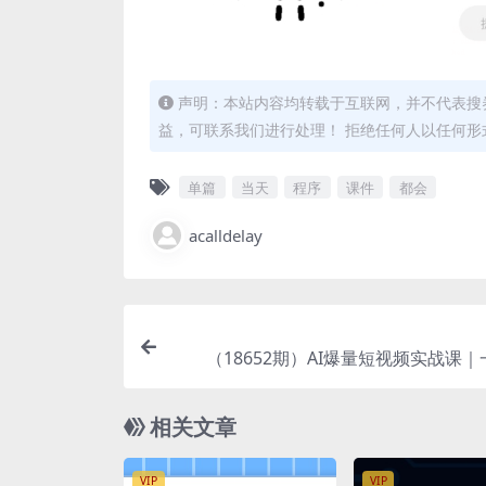
声明：本站内容均转载于互联网，并不代表搜券
益，可联系我们进行处理！ 拒绝任何人以任何
单篇
当天
程序
课件
都会
acalldelay
（18652期）AI爆量短视频实战课
业，算法脚本剪辑直播同城，0-1搭建
相关文章
VIP
VIP