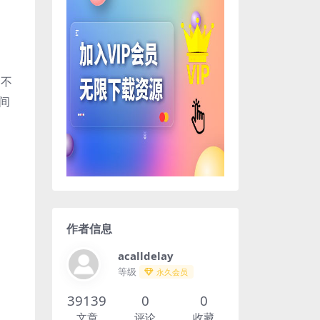
。不
间
作者信息
acalldelay
等级
永久会员
39139
0
0
文章
评论
收藏