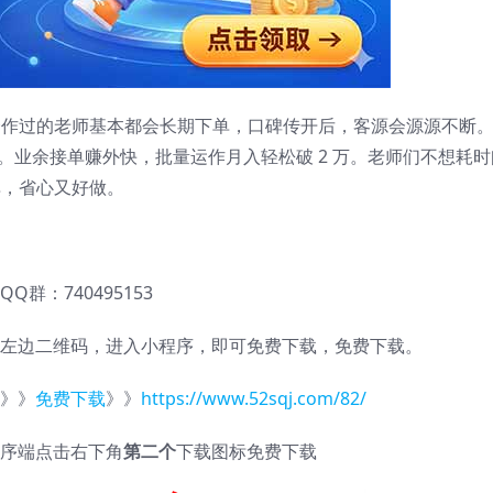
！合作过的老师基本都会长期下单，口碑传开后，客源会源源不断
作。业余接单赚外快，批量运作月入轻松破 2 万。老师们不想耗时
单，省心又好做。
QQ群：740495153
左边二维码，进入小程序，即可免费下载，免费下载。
》》
免费下载
》》
https://www.52sqj.com/82/
序端点击右下角
第二个
下载图标免费下载