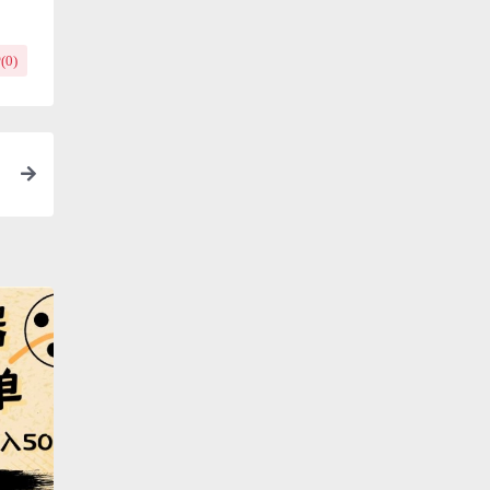
(
0
)