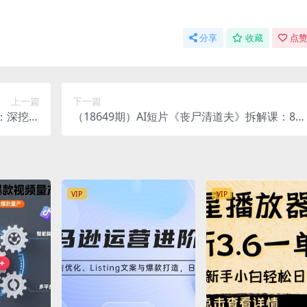
分享
收藏
点赞
上一篇
下一篇
课：深挖榜
（18649期）AI短片《丧尸清道夫》拆解课：82
能量爆款
个镜头电影感+原子朋克美学，7天3000元国产天
花板
VIP
VIP