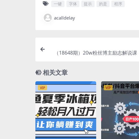
一键
字体
提示
的是
程序
acalldelay
（18648期）20w粉丝博主励志解说
样故事，文案剪辑全教学，轻松创作正
相关文章
VIP
VIP