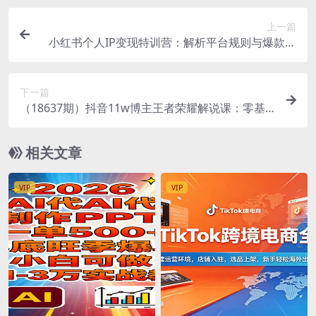
上一篇
小红书个人IP变现特训营：解析平台规则与爆款逻
辑，手把手教内容创作引流带货做私域
下一篇
（18637期）抖音11w博主王者荣耀解说课：零基
础学文案配音剪辑，解锁伙伴计划，日入千元
相关文章
VIP
VIP