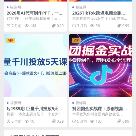
福缘网
福缘网
2026用AI代写制作PPT，一单
2026TikTok跨境电商全跑
500+，年底旺季爆单，小白可
通：搭建运营环境，店铺入
代写 PPT，旺季搞钱超简单！日入
本课程聚焦 2026 年 TikTok 东南亚
做，月入1-3万实战教程
驻，选品上架，新手轻松海外
500+，工具直接送！没特长也能
跨境电商，专为零基础新手打造从
7 月前
144
0.99
3 月前
56
0.99
出单
赚！只要你踏...
0...
VIP
VIP
福缘网
福缘网
fy1985期-巨量千川投放5天课
抖团掘金实战课：原创视频制
程：抖音商品卡+爆款图文+千
作，团购发布全流程实操
摘要： 本文主要介绍了一个名为”巨
本课程聚焦抖音团购高效变现，摆
川投流线上课(掌握抖音商品推
量千川投放5天课程”的...
脱基础玩法局限，从内容制作到落
3 年前
10
0.99
5 月前
135
0.99
广与广告投放技巧，提升品牌
地执行全维度赋能。核...
影响力)