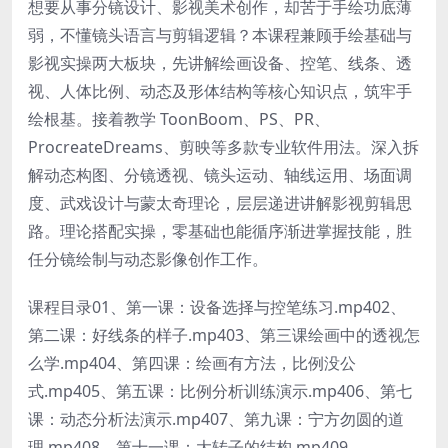
想要从事分镜设计、影视美术创作，却苦于手绘功底薄
弱，不懂镜头语言与剪辑逻辑？本课程兼顾手绘基础与
影视实操两大板块，先讲解绘画设备、控笔、线条、透
视、人体比例、动态及形体结构等核心知识点，筑牢手
绘根基。接着教学 ToonBoom、PS、PR、
ProcreateDreams、剪映等多款专业软件用法。深入拆
解动态构图、分镜透视、镜头运动、轴线运用、场面调
度、武戏设计与蒙太奇理论，层层递进讲解影视剪辑思
路。理论搭配实操，零基础也能循序渐进掌握技能，胜
任分镜绘制与动态影像创作工作。
课程目录01、第一课：设备选择与控笔练习.mp402、
第二课：好线条的样子.mp403、第三课绘画中的透视怎
么学.mp404、第四课：绘画有方法，比例没公
式.mp405、第五课：比例分析训练演示.mp406、第七
课：动态分析法演示.mp407、第九课：宁方勿圆的道
理.mp408、第十一课：大转子的结构.mp409、