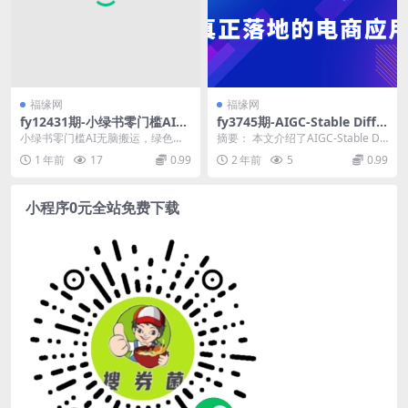
福缘网
福缘网
fy12431期-小绿书零门槛AI无
fy3745期-AIGC-Stable Diffu
脑搬运，绿色正规项目，零门
sion图片精准高效生成，AI能
小绿书零门槛AI无脑搬运，绿色正
摘要： 本文介绍了AIGC-Stable Di
槛轻松日收益200+
实现并能真正落地的电商应用
规项目，零门槛轻松日收益200+ 个
ffusion技术在电商领域的应用...
1 年前
17
0.99
2 年前
5
0.99
案例
人觉得小绿书...
小程序0元全站免费下载