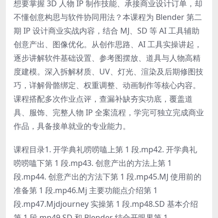
想要掌握 3D 人物 IP 制作技能、承接商业设计订单，却
不懂创意构思与软件协同用法？本课程为 Blender 第二
期 IP 设计商业实战内容，结合 MJ、SD 等 AI 工具辅助
创意产出、图像优化。从创作思路、AI 工具实操讲起，
逐步讲解软件基础设置、参考图摆放、道具与人物高精
度建模。深入拆解材质、UV、灯光、渲染及后期修图技
巧，详解骨骼绑定、权重调整、动画制作等核心内容。
课程搭配多次作业点评，查漏补缺夯实功底，覆盖道
具、服饰、完整人物 IP 全案流程，学完可独立完成商业
作品，具备接单就业的专业能力。
课程目录1. 开学典礼唠唠嗑上第 1 段.mp42. 开学典礼
唠唠嗑下第 1 段.mp43. 创意产出的方法上第 1
段.mp44. 创意产出的方法下第 1 段.mp45.MJ 使用前的
准备第 1 段.mp46.Mj 主要功能点介绍第 1
段.mp47.Mjdjourney 实操第 1 段.mp48.SD 基本介绍
第 1 段.mp49.SD 和 Blender 结合开眼界第 1