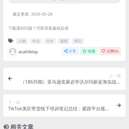
最近更新:
2026-05-28
下载遇到问题？可联系客服或反馈
人物
作业
大壮
建模
绑定
acalldelay
分享
收藏
点赞(
0
)
上一篇
（18635期）亚马逊卖家必学沃尔玛新蓝海实战课
｜拆解平台差异，快速平移流量，低成本开拓跨境
新渠道
下一篇
TikTok美区带货线下培训笔记总结：紧跟平台规则
变动，拆解盈利底层逻辑长效运营方案
相关文章