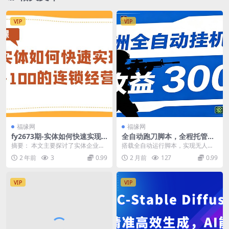
VIP
VIP
福缘网
福缘网
fy2673期-实体如何快速实现
全自动跑刀脚本，全程托管运
从0-100的连锁经营之道（8节
行，省时省力，日均收益300+
摘要： 本文主要探讨了实体企业如
搭载全自动运行脚本，实现无人值
视频课）
何快速实现从0到100的连锁经营之
守自动跑刀，不用实时盯守。项目
2 年前
3
0.99
2 月前
127
0.99
道。首先，作者...
运行稳定、上手简单，...
VIP
VIP