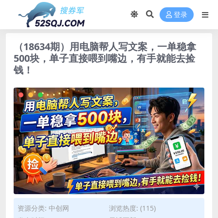
登录
（18634期）用电脑帮人写文案，一单稳拿
500块，单子直接喂到嘴边，有手就能去捡
钱！
资源分类:
中创网
浏览热度: (115)