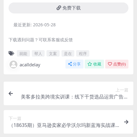
免费下载
最近更新:
2026-05-28
下载遇到问题？可联系客服或反馈
就能
帮人
文案
是在
程序
acalldelay
分享
收藏
点赞(
0
)
上一篇
美客多拉美跨境实训课：线下干货选品运营广告收
款，抢占海外市场商机
下一篇
（18635期）亚马逊卖家必学沃尔玛新蓝海实战课
｜拆解平台差异，快速平移流量，低成本开拓跨境