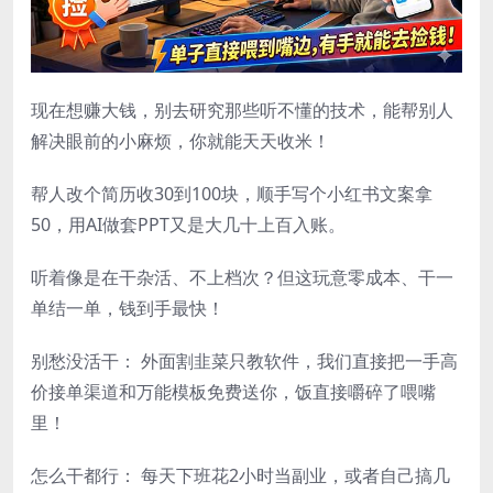
现在想赚大钱，别去研究那些听不懂的技术，能帮别人
解决眼前的小麻烦，你就能天天收米！
帮人改个简历收30到100块，顺手写个小红书文案拿
50，用AI做套PPT又是大几十上百入账。
听着像是在干杂活、不上档次？但这玩意零成本、干一
单结一单，钱到手最快！
别愁没活干： 外面割韭菜只教软件，我们直接把一手高
价接单渠道和万能模板免费送你，饭直接嚼碎了喂嘴
里！
怎么干都行： 每天下班花2小时当副业，或者自己搞几