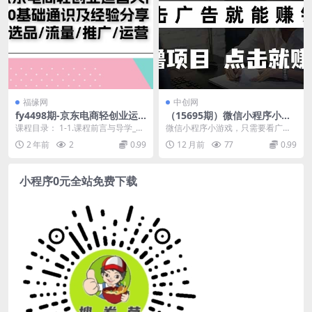
福缘网
中创网
fy4498期-京东电商轻创业运
（15695期）微信小程序小游
营入门0基础通识及经验分
戏，只需要看广告就能赚钱？
课程目录： 1-1.课程前言与导学_1.
微信小程序小游戏，只需要看广告
享：选品/流量/推广/运营
0撸手机赚钱，甚至连游戏都…
mp4 1-2.第一节.宏观环境_1.m...
就能赚钱？0撸手机赚钱，甚至连游
2 年前
2
0.99
12 月前
77
0.99
戏都不用玩 &nb...
小程序0元全站免费下载