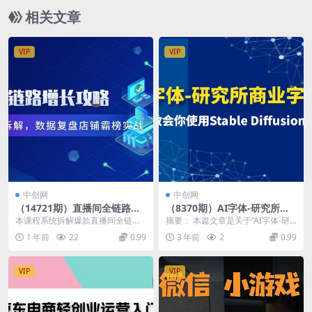
新渠道
相关文章
VIP
VIP
中创网
中创网
（14721期）直播间全链路增
（8370期）AI字体-研究所商
长攻略，爆品场景流量拆解，
业字体课-第1期：7节课教会
本课程系统拆解爆款直播间全链路
摘要： 本篇文章是关于“AI字体-研
数据复盘店铺霸榜实战
你使用Stable Diffusion设计
打造方法，涵盖趋势洞察、流程梳
究所商业字体课-第1期”的详细介
1 年前
22
0.99
3 年前
2
0.99
字体(掌握Stable Diffusion，
理、对标账号筛选、爆...
绍。课程以S...
打造专业级商业字体)
VIP
VIP