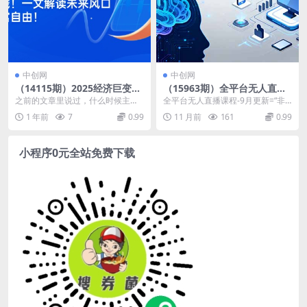
中创网
中创网
（14115期）2025经济巨变，
（15963期）全平台无人直播
天上不会掉钱！一文解读未来
课程：非实时防风＋AI智播智
之前的文章里说过，什么时候主线
全平台无人直播课程-9月更新=“非
风口，助你实现财富自由！
剪＋多平台矩阵，9月全套技
来了什么时候接着发文章 之前不发
实时防风＋AI智播智剪＋多平台
1 年前
7
0.99
11 月前
161
0.99
术
只不过是因为时机未...
（抖/快/视频号...
小程序0元全站免费下载