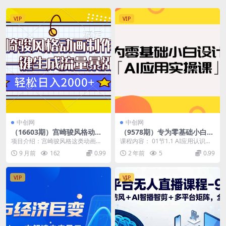
VIP
VIP
中创网
中创网
（16603期）宫崎骏风格动画
（9578期）专为零基础小白设
制作，AI一键生成流量暴涨，
计的「AI应用实操课」
项目介绍：宫崎骏风格这类动画，
课程内容： 01节1.1 AI应用认识人
轻松日入2000+
直接用一个软件就可以搞定，而且
工智能,mp4 02节1.2 文字魔法A...
9 月前
162
0.99
2 年前
5
0.99
是手机电脑都可以。今...
VIP
VIP