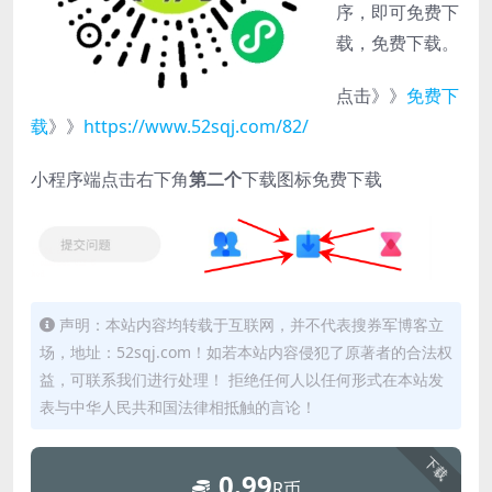
序，即可免费下
载，免费下载。
点击》》
免费下
载
》》
https://www.52sqj.com/82/
小程序端点击右下角
第二个
下载图标免费下载
声明：本站内容均转载于互联网，并不代表搜券军博客立
场，地址：52sqj.com！如若本站内容侵犯了原著者的合法权
益，可联系我们进行处理！ 拒绝任何人以任何形式在本站发
表与中华人民共和国法律相抵触的言论！
下载
0.99
R币