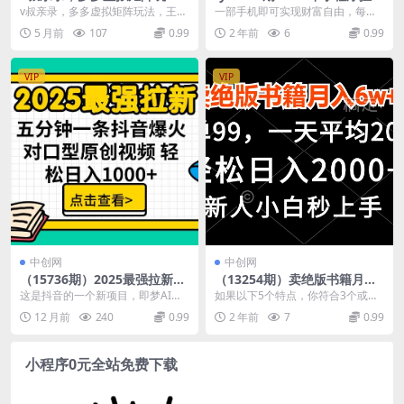
法，王炸福利限时领取
推广最新玩法，保底日入800
v叔亲录，多多虚拟矩阵玩法，王炸
一部手机即可实现财富自由，每天
+，小白轻松上手
福利限时领取 交流QQ群：7404...
抽出1个小时时间轻松保底日入800
5 月前
107
0.99
2 年前
6
0.99
+，这个挂机项目...
VIP
VIP
中创网
中创网
（15736期）2025最强拉新，
（13254期）卖绝版书籍月入6
单用户下载5块佣金，5分钟一
w+，一单99，轻松日入2000
这是抖音的一个新项目，即梦AI剪
如果以下5个特点，你符合3个或者
条抖音爆火原创对口型视频，
+，新人小白秒上手
映 醒图的拉新项目，账号不需变实
3个以上的，一定要好好看这个课
12 月前
240
0.99
2 年前
7
0.99
…
名可以矩阵操作，...
程！【内含彩蛋，不...
小程序0元全站免费下载