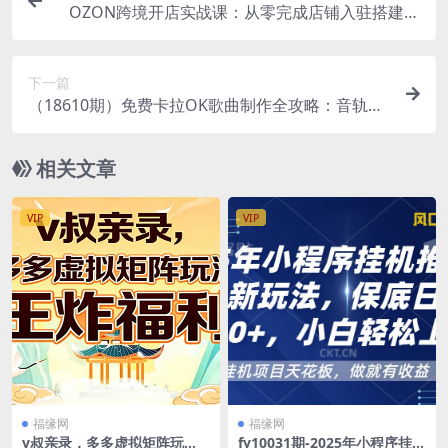
OZON跨境开店实战课：从零完成店铺入驻搭建，
精通选品定价推广稳妥抢占海外电商市场
下一篇
（18610期）免费卡拉OK歌曲制作全攻略：音轨分
离字幕制作，零基础快速做出专业K歌视频
相关文章
VIP
VIP
福缘网
福缘网
v叔亲录，多多虚拟矩阵玩
fy10031期-2025年小程序挂机