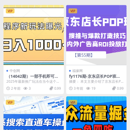
VIP
VIP
中创网
福缘网
（14042期）一部手机即可操
fy1176期-京东店长POP班
作，每天抽出1个小时间轻松
【第55期】，京东搜推与爆款
2025年最新推广玩法在当今这个信
摘要： 本文主要介绍了京东店长PO
日入1000+
打造技巧，站内外广告高ROI
息爆炸的时代，许多人都希望能通
P班【第55期】的培训内容，包括
2 年前
3
0.99
3 年前
19
0.99
投放打法(京东店长POP班【第
过互联网实现财富...
京东搜推与爆款...
55期】深度解析京东搜推与爆
款打造技巧及站内外广告高RO
VIP
VIP
I投放策略)