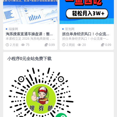
福缘网
冒泡网
淘系搜索直通车操盘课：整合
抓住单身经济风口！小众流量
自然搜索与付费玩法，标准
一鱼四吃，普通人也能月入3
本课程立足 2026 淘系电商新规，
抓住单身经济风口！小众流量一鱼
+智能计划搭配数据诊断优化
W+
分为自然搜索、无界直通车付费推
四吃，普通人也能月入3W+【揭
2 月前
75
0.99
2 周前
20
0.99
投产
广、店铺实操诊...
秘】 课程介绍 本节...
小程序0元全站免费下载