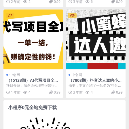
2 年前
2
0.99
3 年前
6
0.99
课程内容： 线上...
用人工智能但得...
VIP
VIP
中创网
中创网
（15133期）AI代写项目全攻
（7808期）抖音达人邀约小蜜
略，一单一结，赚确定性的
蜂，邀约跟沟通,指定邀约达
项目介绍：虽然说AI现在很盛行，
摘要：本文介绍了一款名为“抖音达
钱！
人,达人招商的批量私信【邀…
但其实大部分人他不懂得怎么样使
人邀约小蜜蜂”的软件，该软件具有
1 年前
4
0.99
3 年前
4
0.99
(抖音达人邀约小蜜蜂精准邀
用AI，那么就会出...
邀请跟沟通、指定...
约、批量私信与招商的全能工
具)
小程序0元全站免费下载