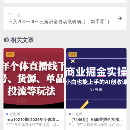
出图，轻松日入100+稳定收益
下一篇
日入200~300+ 三角洲全自动搬砖项目，新手零门
槛即可无脑入手
相关文章
VIP
VIP
冒泡网
中创网
mp10210期-2024年个体直播
（7446期）AI商业掘金实操
训练营，起号、货源、单品打
课，小白也能上手的AI创收课
2024年个体直播线下训练营，起
ChatGPT实操教程视频课 这门课
爆、投流等玩法
（31课）
号、货源、单品打爆、投流等玩法
程，适用于所有零基础或者已经在