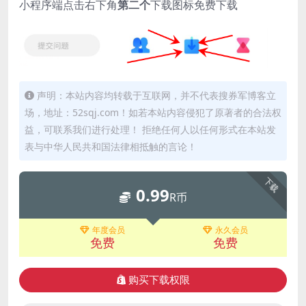
小程序端点击右下角
第二个
下载图标免费下载
声明：本站内容均转载于互联网，并不代表搜券军博客立
场，地址：52sqj.com！如若本站内容侵犯了原著者的合法权
益，可联系我们进行处理！ 拒绝任何人以任何形式在本站发
表与中华人民共和国法律相抵触的言论！
下载
0.99
R币
年度会员
永久会员
免费
免费
购买下载权限