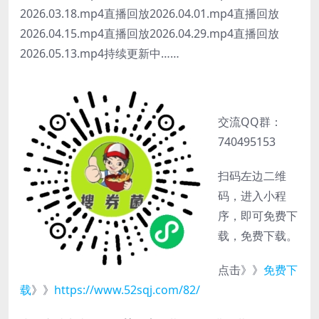
2026.03.18.mp4直播回放2026.04.01.mp4直播回放
2026.04.15.mp4直播回放2026.04.29.mp4直播回放
2026.05.13.mp4持续更新中……
交流QQ群：
740495153
扫码左边二维
码，进入小程
序，即可免费下
载，免费下载。
点击》》
免费下
载
》》
https://www.52sqj.com/82/