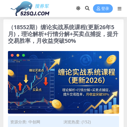
登录
（18552期）缠论实战系统课程(更新26年5
月)，理论解析+行情分解+买卖点捕捉，提升
交易胜率，月收益突破50%
资源分类:
中创网
浏览热度: (152)