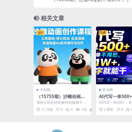
条蛇全流程拆解，学会脚本撰写与
相关文章
VIP
VIP
中创网
冒泡网
（15755期）沙雕动画创
AI代写一单500
作课程：工具基础-核心技
单不用愁，月入1
课程介绍在轻松愉快的氛围中培
AI代写一单500+，
法-实战演练 快速掌握An
打字就能干
养动画学习兴趣，进一步习得动
愁，月入1W+，会打
12 月前
0
0
153
0.99
2 周前
0
画知识，积累动画经验，提...
【揭秘】 项目介绍...
软件操作与创作