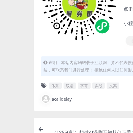
点击
小程
声明：本站内容均转载于互联网，并不代表搜券
益，可联系我们进行处理！ 拒绝任何人以任何
体系
双语
字幕
实战
文案
acalldelay
（18550期）想做AI漫剧不知从何下