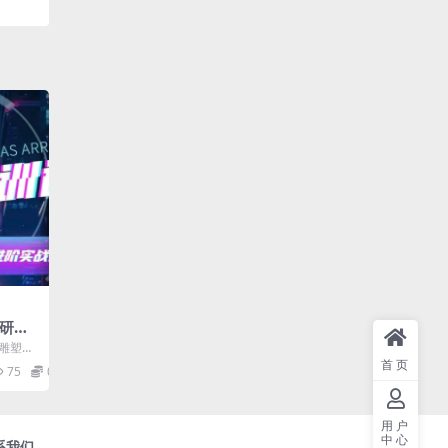
塑研习
软件实
I雕塑软
让你
让你成
首页
75
0.99
用户
中心
系我们