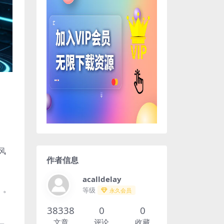
风
作者信息
acalldelay
）。
等级
永久会员
38338
0
0
文章
评论
收藏