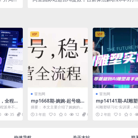
剪辑合成
新课，AI全域提效，快速超越80%同行
VIP
VIP
冒泡网
冒泡网
+，全程派
mp1668期-婉婉-起号稳
mp14141期-AI雕
W+，会
号运营全流程，解决从小
社·实训课，AI雕塑
全程派单不用
摘要： 本文主要介绍了婉婉的起
AI雕塑研习社·实训课，A
白到进阶所有运营知识，
操及技巧应用，一次
字就能干
号稳号运营全流程，旨在帮助从
件实操及技巧应用，一次
0
35
0.99
3 年前
0
0
12
0.99
2 年前
0
0
小白到进阶的所有运营人...
为AI雕塑高手 课...
帮助解决账号所有运营难
成为AI雕塑高手
题(全面解析婉婉的起号稳
号运营全流程，助力主
播、运营和老板提升直播
快速导航
关于本站
联