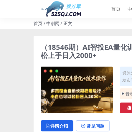
首页
首页
中创网
正文
（18546期）AI智投EA
松上手日入2000+
资源
发布时
普
详情介绍
常见问题