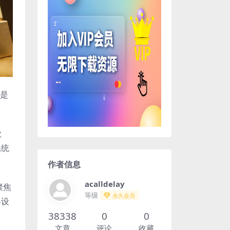
只是
款
系统
作者信息
acalldelay
聚焦
等级
永久会员
略设
38338
0
0
文章
评论
收藏