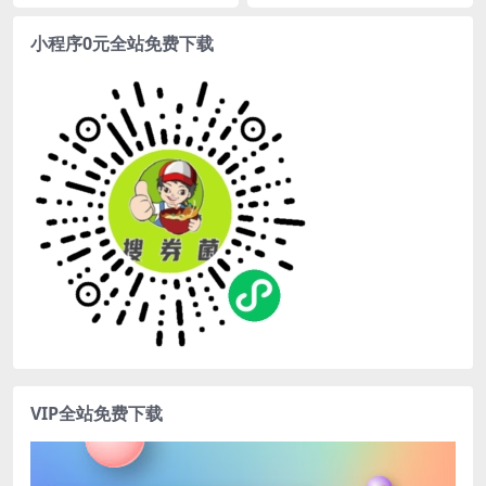
直播课变现课程全方位指导你
实体店个人流量IP打造”)
快速掌握短视频制作与直播带
小程序0元全站免费下载
货技巧)
VIP全站免费下载