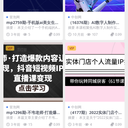
冒泡网
中创网
mp2759期-手机版ai美女生
（16376期）AI数字人制作实
成-外面收费288的项目，不需
操课：无需技术，新手可操
摘要： 本文介绍了一个手机端的AI
摘要 本课程聚焦AI数字人制作实
要电脑，手机即可快速使用
作，免费无限生成数字人技
绘画项目，能够快速生成AI美女。
操，专为零基础新手设计。学员无
3 年前
5
0.99
10 月前
107
0.99
（全程保姆级视频教学）(手机
术！
用户可以自行设...
需编程技术，跟随简...
版AI美女生成无需电脑，手机
即可快速使用)
VIP
VIP
冒泡网
中创网
mp1296期-不韦老师·打造爆
（4177期）2022实体门店个
款内容让短视频快速变现，抖
人流量IP打造课：带你玩转同
摘要： 本篇文章主要介绍了不韦老
摘要： 本文是关于“2022实体门店
音短视频IP打造及直播课变现
城获客（61节课）(“全面掌握
师的抖音短视频IP打造及直播课变
个人流量IP打造课”的详细介绍，课
3 年前
15
0.99
3 年前
4
0.99
(不韦老师抖音短视频IP打造及
抖音运营从基础到专业，助力
现课程。该课程分...
程总共包含...