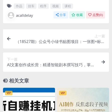
作品
挂车
程序
视频
课程
acalldelay
分享
收藏
点赞(
0
)
上一篇
（18527期）公众号小绿书贴图项目：一张图+标题
+文案赚收益，听话照做一站式教学
下一篇
AI文案创作成长营：精通智能剧本撰写技巧，掌握
短篇投稿与长篇签约变现路径
相关文章
VIP
VIP