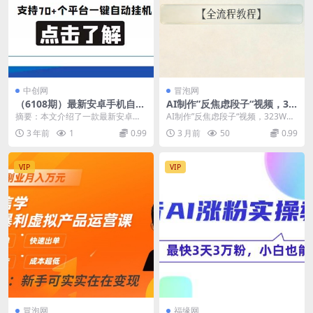
中创网
冒泡网
（6108期）最新安卓手机自赚
AI制作”反焦虑段子“视频，32
短视频多功能阅读挂机项目 支
3W粉博主的流量密码，批量
摘要：本文介绍了一款最新安卓手
AI制作”反焦虑段子“视频，323W粉
持70+平台【软件+简单教程】
产出百万播放视频【全流程教
机自赚短视频多功能阅读挂机项
博主的流量密码，批量产出百万播
3 年前
1
0.99
3 月前
50
0.99
(最新安卓手机自赚短视频多功
程】
目，支持70+平台。该...
放视频【全流...
能阅读挂机项目，支持70+平
台)
VIP
VIP
冒泡网
福缘网