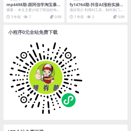
mp4498期-跟阿信学淘宝暴利
fy14764期-抖音AI涨粉实操教
虚拟产品运营课，入门简单，
程，手机操作，最快3天3万
摘要： 本文主要介绍了阿信的淘宝
项目简介 利用AI工具，制作热门题
快速出单，带你做副业月入万
粉，小白也能快速变现
暴利虚拟产品运营课程。该课程旨
材视频，在抖音快速涨粉。有全套
3 年前
7
0.99
1 年前
2
0.99
元(“阿信淘宝暴利虚拟产品运
在帮助新手快速入门...
玩法和对标脚本，...
营课15步走向月入万元之路”)
小程序0元全站免费下载