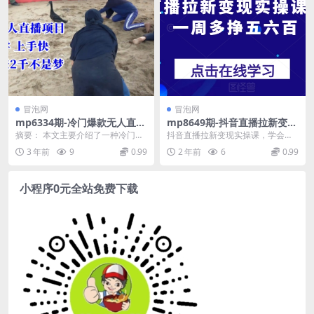
冒泡网
冒泡网
mp6334期-冷门爆款无人直播
mp8649期-抖音直播拉新变现
项目，简单易学上手快，变现
实操课，学会一周多挣五六百
摘要： 本文主要介绍了一种冷门爆
抖音直播拉新变现实操课，学会一
快日赚2千不是梦
款无人直播项目，该项目简单易
周多挣五六百 课程内容: 10-如何利
3 年前
9
0.99
2 年前
6
0.99
学，上手快，变现速度...
用短视频增加...
小程序0元全站免费下载