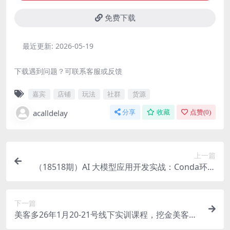
免费下载
最近更新:
2026-05-19
下载遇到问题？可联系客服或反馈
嘉宾
店铺
玩法
社群
货源
acalldelay
分享
收藏
点赞(
0
)
上一篇
（18518期）AI 大模型应用开发实战：Conda环境
搭建到API调用，提示词工程+Skills开发全链路
下一篇
美客多26年1月20-21号线下实训课程，挖金美客
多，开拓高增长潜力拉美市场，助力稳健出海