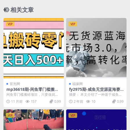
相关文章
VIP
VIP
冒泡网
福缘网
mp36618期-闲鱼零门槛搬砖
fy2975期-咸鱼无货源蓝海赛
项目，只要做就能够挣钱，一
道古玩市场3.0，低退货率，高
闲鱼零门槛搬砖项目，只要做就能
摘要： 本文介绍了一种基于咸鱼平
天可以3张
转化率！
够挣钱，一天可以3张 项目介绍：
台的无货源3.0模式——古玩市场。
11 月前
157
0.99
2 年前
10
0.99
闲鱼这个项目比较...
该市场以低退货...
VIP
VIP