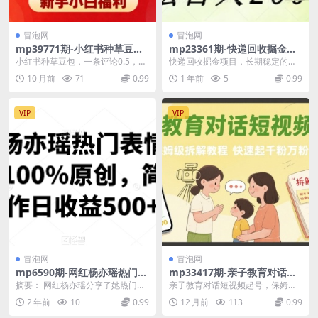
冒泡网
冒泡网
mp39771期-小红书种草豆
mp23361期-快递回收掘金项
包，一条评论0.5，只需复制粘
目，长期稳定的副业，新手小
小红书种草豆包，一条评论0.5，只
快递回收掘金项目，长期稳定的副
贴，适合批量矩阵放大操作，
白当天上手，轻松日入1k+
需复制粘贴，适合批量矩阵放大操
业，新手小白当天上手，轻松日入1
10 月前
71
0.99
1 年前
5
0.99
新手小白福利
作，新手小白福利...
k+【揭秘】 项目...
VIP
VIP
冒泡网
冒泡网
mp6590期-网红杨亦瑶热门表
mp33417期-亲子教育对话短
情包制作，100%原创，简单
视频起号，保姆级拆解教程，
摘要： 网红杨亦瑶分享了她热门表
亲子教育对话短视频起号，保姆级
制作日收益500+
快速起千粉万粉号
情包的制作过程，这些表情包都是1
拆解教程，快速起千粉万粉号 项目
2 年前
10
0.99
12 月前
113
0.99
00%原创。通过...
介绍： 在育儿这件...