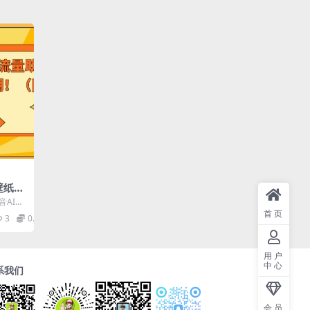
I壁纸新
，轻
音AI壁
现狂潮
力扶持
首页
3
0.99
用户
中心
系我们
会员