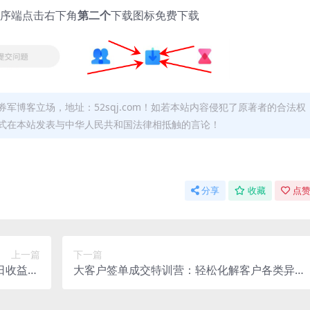
序端点击右下角
第二个
下载图标免费下载
军博客立场，地址：52sqj.com！如若本站内容侵犯了原著者的合法权
形式在本站发表与中华人民共和国法律相抵触的言论！
分享
收藏
点赞
上一篇
下一篇
收益30
大客户签单成交特训营：轻松化解客户各类异
省心稳赚
议，科学做报价稳步拿下大额订单