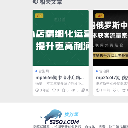
相关文章
VIP
VIP
冒泡网
冒泡网
mp5656期-抖音小店精细
mp25247期-
化运营陪跑，提升更高利
外贸低成本获客
摘要： 本文主要介绍了抖音小店
俄罗斯中亚外贸低成
润
你年销售千万以
的精细化运营陪跑，旨在提升商
告诉你年销售千万以
3 年前
0
0
5
0.99
1 年前
0
家的利润。课程内容涵盖...
的获客打法 课程介绍： 
人的获客打法
搜券军博客 ，长期更新创业教程、自媒体、抖音，快手短视频