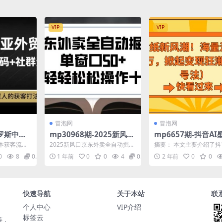
VIP
VIP
冒泡网
冒泡网
俄罗斯中亚
mp30968期-2025新风口
mp6657期-抖音A
流，告诉
京东外卖全自动掘金，单
风潮！海量流量助力
本获客流，
2025新风口京东外卖全自动掘
摘要： 本文主要介绍了抖
上老外贸
窗口50+，一个人轻轻松
松月入2万，掀起变
上老外贸人
金，单窗口50+，一个人轻轻松
纸的新风潮。抖音正在大
0
8
0.99
1 年前
0
0
4
0.99
2 年前
0
0
...
松操作十台设备【揭秘...
AI壁纸项目，其流量...
松操作十台设备
快速导航
关于本站
联
个人中心
VIP介绍
标签云
等，