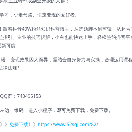
，实现主业转型或副业升级的人群；
学习，少走弯路、快速变现的爱好者。
！跟着抖音40W粉丝知识科普博主，从选题脚本到剪辑，从起号
益指引、专业的技巧拆解，小白也能快速上手，轻松签约抖音平
现新可能！
承诺，变现效果因人而异，需结合自身努力与实操，合理运用课
法律法规*
QQ群：740495153
左边二维码，进入小程序，即可免费下载，免费下载。
》》
免费下载
》》
https://www.52sqj.com/82/