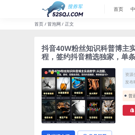
首页
首页
冒泡网
正文
抖音40W粉丝知识科普博主
程，签约抖音精选独家，单条
资源
发布时
普