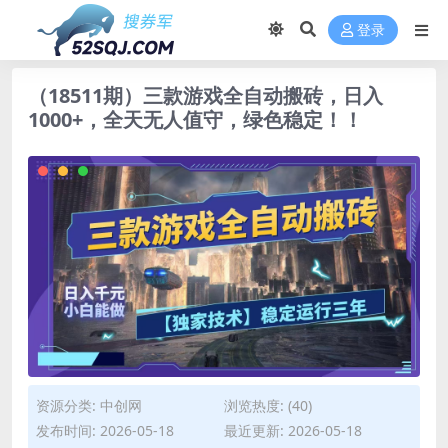
登录
（18511期）三款游戏全自动搬砖，日入
1000+，全天无人值守，绿色稳定！！
资源分类:
中创网
浏览热度: (40)
发布时间: 2026-05-18
最近更新: 2026-05-18