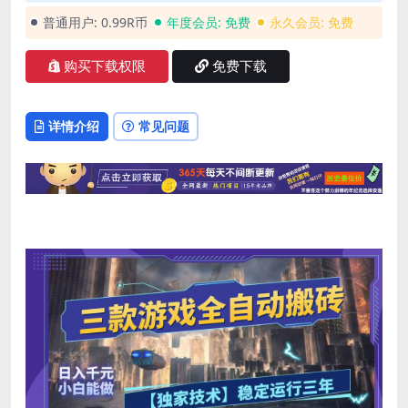
普通用户:
0.99R币
年度会员:
免费
永久会员:
免费
购买下载权限
免费下载
详情介绍
常见问题