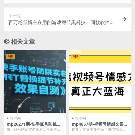
目逻辑玩转公域私域流量
下一篇
百万粉丝博主在用的游戏搬砖黑科技，同款软件，
小白可当天学会，当天见收益，日入四位数
相关文章
VIP
VIP
冒泡网
冒泡网
mp26271期-快手账号防跳实
mp4857期-视频号情感文案，
名跳激活注册方式+MT替换细
真正大蓝海，简单操作，新手
快手账号防跳实名跳激活注册方式+
摘要：本文主要介绍了微信视频号
节补充，效果自测
小白轻松上手（教程+素材）
MT替换细节补充，效果自测 最新
情感文案的玩法，这是一种利用文