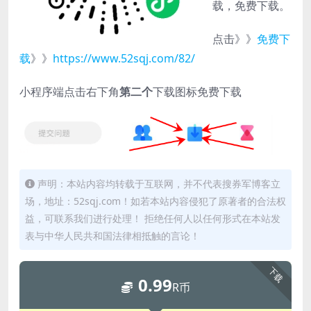
载，免费下载。
点击》》
免费下
载
》》
https://www.52sqj.com/82/
小程序端点击右下角
第二个
下载图标免费下载
声明：本站内容均转载于互联网，并不代表搜券军博客立
场，地址：52sqj.com！如若本站内容侵犯了原著者的合法权
益，可联系我们进行处理！ 拒绝任何人以任何形式在本站发
表与中华人民共和国法律相抵触的言论！
下载
0.99
R币