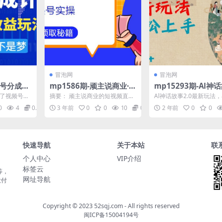
冒泡网
冒泡网
频号分成计
mp1586期-顽主说商业·短
mp15293期-Al神
益玩法，日
视频直播电商0粉起号实
2.0最新玩法，小白
绍了视频号分
摘要： 顽主说商业的短视频直播
Al神话故事2.0最新玩法
【揭秘】
操，超800分钟超强实操
手，日入多张
的收益项
电商0粉起号实操课程，价值980
松上手，日入多张 《神
0
4
0.99
3 年前
0
0
10
0.99
2 年前
0
0
视...
元，包含21节内容...
大家应该不陌生吧...
干活，高效时间、快速落
地拿成果(顽主说商业·短视
频直播电商0粉起号实操超
800分钟超强实操干活，
快速导航
关于本站
联
助您快速提升业绩！)
个人中心
VIP介绍
标签云
等，
网址导航
大付
Copyright © 2023
52sqj.com
- All rights reserved
闽ICP备15004194号