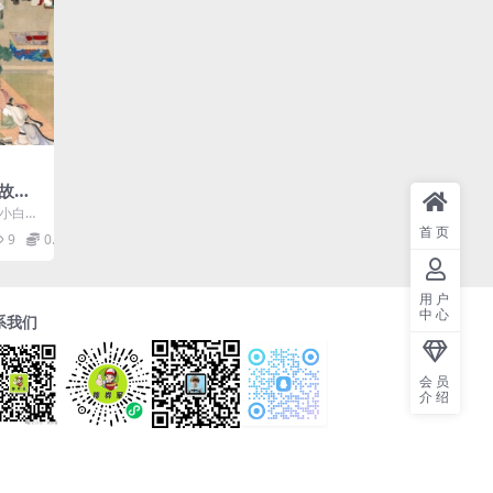
话故事
轻松上
，小白轻
话故事》
首页
9
0.99
用户
中心
系我们
会员
介绍