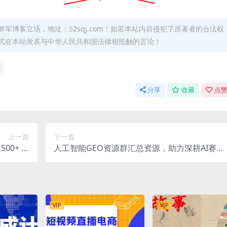
军博客立场，地址：52sqj.com！如若本站内容侵犯了原著者的合法权
形式在本站发表与中华人民共和国法律相抵触的言论！
分享
收藏
点赞
上一篇
下一篇
00+ 可
人工智能GEO资源群汇总资源，助力深耕AI赛
不耽误主
道，快速提升实操能力
期稳定…
VIP
VIP