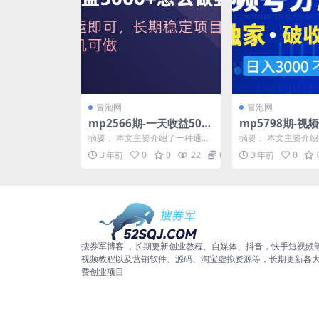
冒泡网
冒泡网
mp2566期-一天收益500
mp5798期-视
0+怎么做到的？无脑搬运
划，独家·破收
摘要： 本文主要介绍了一种通过
摘要： 本文主要介
即可，长期稳定项目，一
入3000不是梦
在抖音和快手发布表情包，引导
成计划，这是一项新
3 年前
0
0
22
0.99
3 年前
0
粉丝去小程序取图来获取...
目，通过持续剪辑并发布
部手机可做【揭秘】(“揭
秘”如何通过抖音快手表情
包项目实现日收益5000+)
搜券军博客 ，长期更新创业教程、自媒体、抖音，快手短视频
视频教程以及营销软件、源码、淘宝虚拟资源等，长期更新各
费创业项目