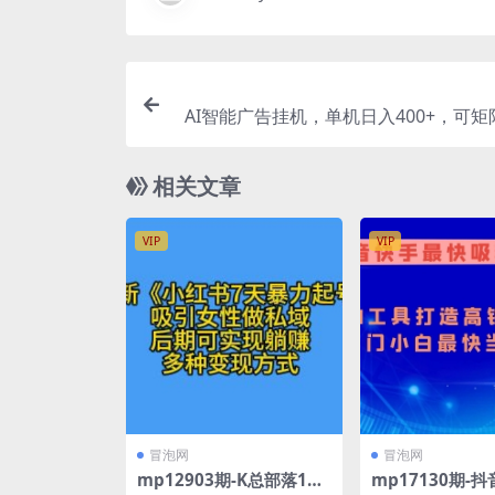
AI智能广告挂机，单机日入400+，可
作，24小时脚本全
相关文章
VIP
VIP
冒泡网
冒泡网
mp12903期-K总部落11
mp17130期-