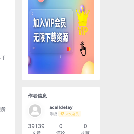
多手
作者信息
acalldelay
程所
等级
永久会员
39139
0
0
文章
评论
收藏