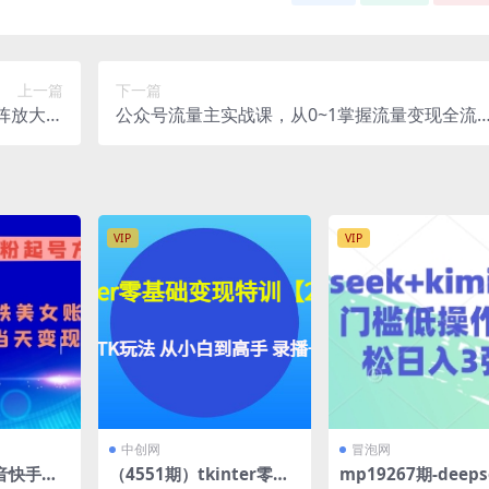
上一篇
下一篇
矩阵放大操
公众号流量主实战课，从0~1掌握流量变现全流
自动运行
程，普通人也能轻松上手
VIP
VIP
中创网
冒泡网
抖音快手最
（4551期）tkinter零基
mp19267期-deeps