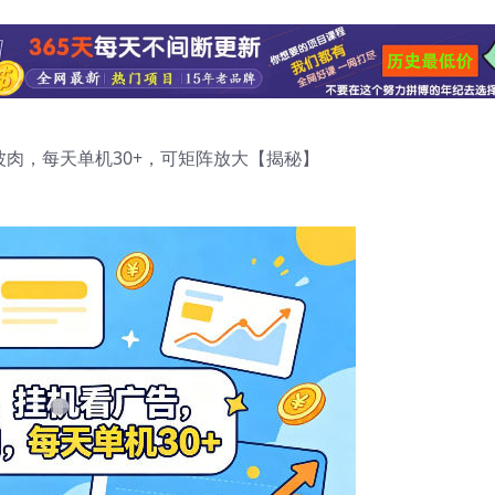
肉，每天单机30+，可矩阵放大【揭秘】