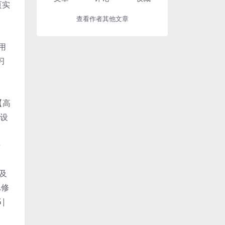
页实
查看作者其他文章
运用
习
【高
报设
开
础及
.修
|