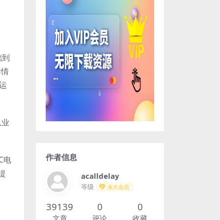
础到
详情
运
从业
作者信息
C电
提
acalldelay
等级
永久会员
39139
0
0
文章
评论
收藏