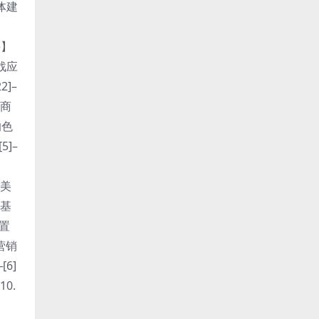
字体建
课】
实战应
2]–
电商
的色
5]–
级美
宝基
设置
.营销
[6]
0.