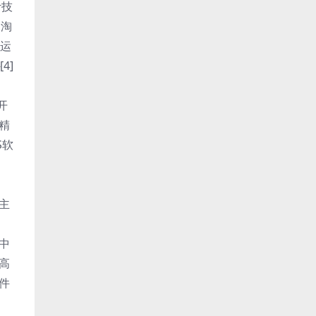
计技
】淘
及运
4]
开
物精
S软
.主
【中
【高
软件