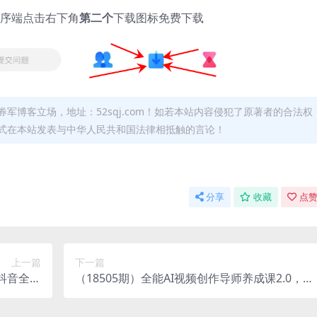
序端点击右下角
第二个
下载图标免费下载
军博客立场，地址：52sqj.com！如若本站内容侵犯了原著者的合法权
形式在本站发表与中华人民共和国法律相抵触的言论！
分享
收藏
点赞
上一篇
下一篇
：抖音全域
（18505期）全能AI视频创作导师养成课2.0，漫
持续盈利
剧数字人商业广告全覆盖，零基础系统学爆款创
作