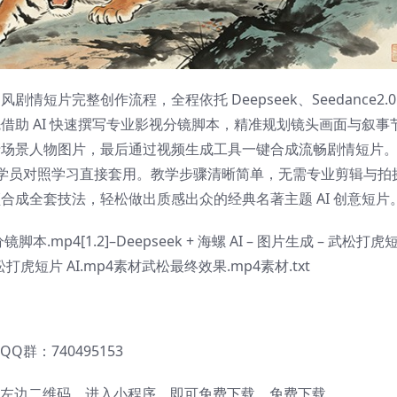
情短片完整创作流程，全程依托 Deepseek、Seedance2.
先借助 AI 快速撰写专业影视分镜脚本，精准规划镜头画面与叙事
高清场景人物图片，最后通过视频生成工具一键合成流畅剧情短片
学员对照学习直接套用。教学步骤清晰简单，无需专业剪辑与拍
频合成全套技法，轻松做出质感出众的经典名著主题 AI 创意短片
– 分镜脚本.mp4[1.2]–Deepseek + 海螺 AI – 图片生成 – 武松打虎
 – 武松打虎短片 AI.mp4素材武松最终效果.mp4素材.txt
QQ群：740495153
左边二维码，进入小程序，即可免费下载，免费下载。