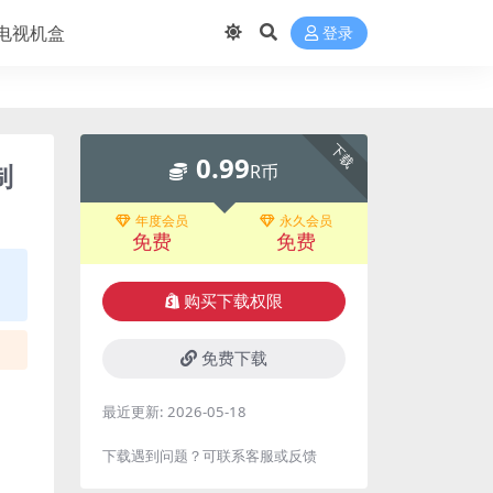
电视机盒
登录
下载
0.99
制
R币
年度会员
永久会员
免费
免费
购买下载权限
免费下载
最近更新:
2026-05-18
下载遇到问题？可联系客服或反馈