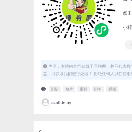
点击
小程
声明：本站内容均转载于互联网，并不代表搜券
益，可联系我们进行处理！ 拒绝任何人以任何
剧情
短片
素材
脚本
视频
acalldelay