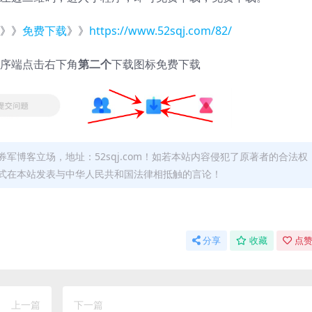
》》
免费下载
》》
https://www.52sqj.com/82/
序端点击右下角
第二个
下载图标免费下载
军博客立场，地址：52sqj.com！如若本站内容侵犯了原著者的合法权
形式在本站发表与中华人民共和国法律相抵触的言论！
分享
收藏
点赞
上一篇
下一篇