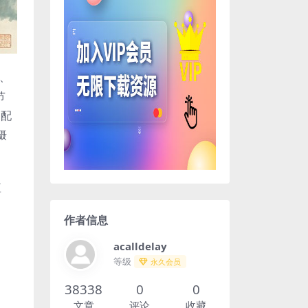
0、
节
。配
摄
。
短
作者信息
acalldelay
等级
永久会员
38338
0
0
文章
评论
收藏