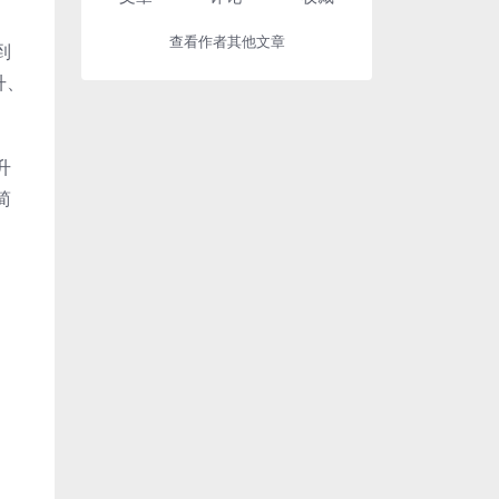
查看作者其他文章
到
升、
升
简