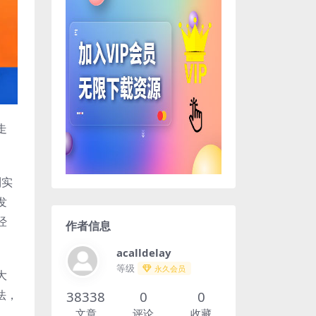
走
到实
发
经
作者信息
acalldelay
等级
永久会员
大
法，
38338
0
0
文章
评论
收藏