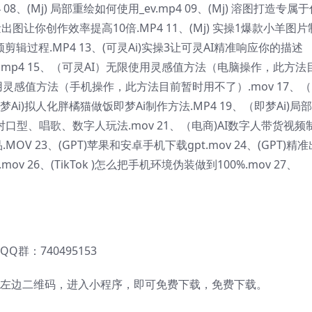
8、(Mj) 局部重绘如何使用_ev.mp4 09、(Mj) 溶图打造专属
键批量出图让你创作效率提高10倍.MP4 11、(Mj) 实操1爆款小羊图片
视频剪辑过程.MP4 13、(可灵Ai)实操3让可灵AI精准响应你的描述
法_ev.mp4 15、（可灵AI）无限使用灵感值方法（电脑操作，此方法
使用灵感值方法（手机操作，此方法目前暂时用不了）.mov 17、
(即梦Ai)拟人化胖橘猫做饭即梦Ai制作方法.MP4 19、（即梦Ai)局
)对口型、唱歌、数字人玩法.mov 21、（电商)AI数字人带货视频
OV 23、(GPT)苹果和安卓手机下载gpt.mov 24、(GPT)精准
ov 26、(TikTok )怎么把手机环境伪装做到100%.mov 27、
QQ群：740495153
左边二维码，进入小程序，即可免费下载，免费下载。