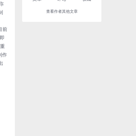
于你
制
查看作者其他文章
目前
（即
部重
制作
出