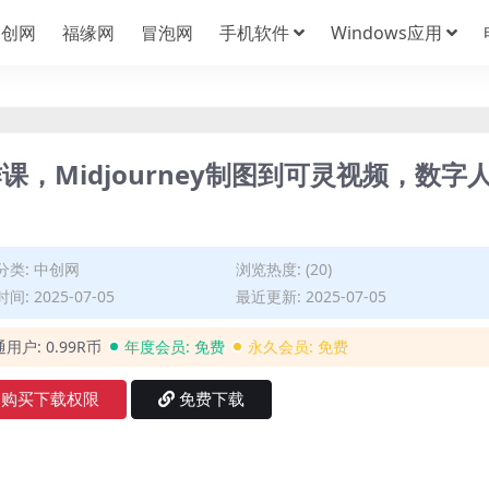
中创网
福缘网
冒泡网
手机软件
Windows应用
作课，Midjourney制图到可灵视频，数字
分类:
中创网
浏览热度: (20)
间: 2025-07-05
最近更新: 2025-07-05
通用户:
0.99R币
年度会员:
免费
永久会员:
免费
购买下载权限
免费下载