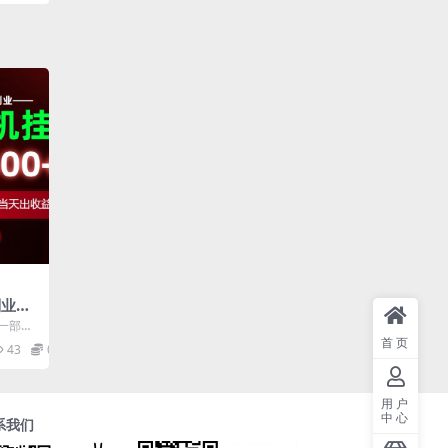
副业！
保底
一部手
定可
0+，长
首页
43
0.99
用户
中心
系我们