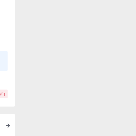
(
0
)