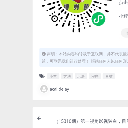
点击
小程
声明：本站内容均转载于互联网，并不代表搜券
益，可联系我们进行处理！ 拒绝任何人以任何
小羊
方法
玩法
程序
素材
acalldelay
（15310期）第一视角影视独白，目