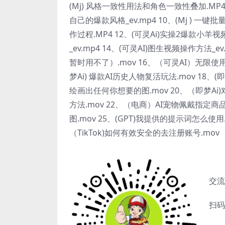
(Mj) 风格一致性用法和角色一致性叠加.MP4 0
自己的爆款风格_ev.mp4 10、(Mj ) 一
作过程.MP4 12、(可灵Ai)实操2爆款小羊
_ev.mp4 14、(可灵AI)图生视频操作方
暂时用不了）.mov 16、（可灵AI）无限
梦Ai) 爆款AI历史人物复活玩法.mov 18、
绘画出任何你想要的图.mov 20、（即梦Ai
方法.mov 22、（电商）AI宠物佩戴指定商品.M
图.mov 25、(GPT)我提供的提示词怎么使用.m
（TikTok)如何有效安全的去注册账号.mov
交流
扫码