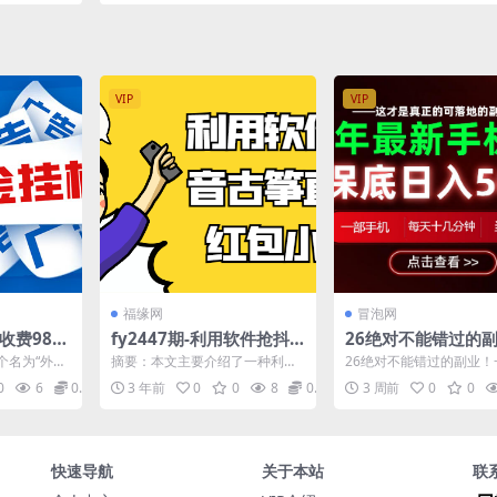
赚几W+
见效果快 全无人 单号当天产出2000+
VIP
VIP
福缘网
冒泡网
收费988
fy2447期-利用软件抢抖
26绝对不能错过的
掘金全自
音古筝直播间红包小项
一部手机就能操作，
个名为“外面
摘要：本文主要介绍了一种利用
26绝对不能错过的副业！
入100+
目，信息差蓝海赛道轻松
日入500+，长期稳
台广告掘金全
软件在抖音古筝直播间抢红包的
机就能操作，保底日入50
0
6
0.99
3 年前
0
0
8
0.99
3 周前
0
0
小技巧。这种技巧的核心在...
期稳定可做！【揭秘...
日入100+
做！
快速导航
关于本站
联