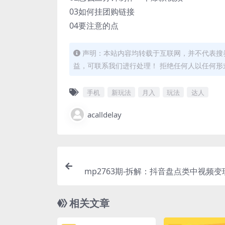
03如何挂团购链接
04要注意的点
声明：本站内容均转载于互联网，并不代表搜券
益，可联系我们进行处理！ 拒绝任何人以任何
手机
新玩法
月入
玩法
达人
acalldelay
mp2763期-拆解：抖音盘点类中视频
目，视频版一条龙大解析分享给你(“抖
视频变现副业项目详解从搞笑到宠物，
相关文章
解析分