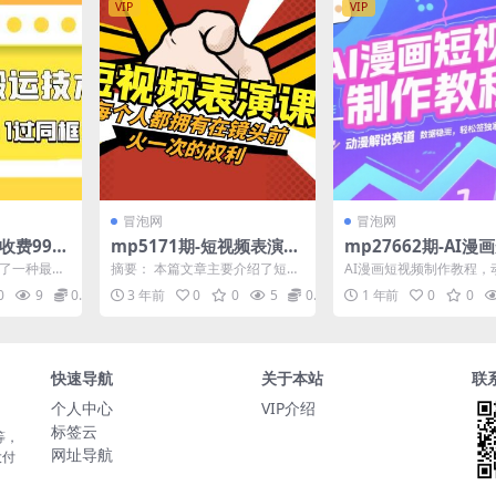
VIP
VIP
冒泡网
冒泡网
收费990
mp5171期-短视频表演
mp27662期-AI漫
搬运技术
课：每个人都拥有在镜头
频制作教程，动漫解
绍了一种最新
摘要： 本篇文章主要介绍了短视
AI漫画短视频制作教程，
框技术（4
前火一次的权利（49节视
道，数据稳定且流量
法，即1:1
频表演课的内容，强调了在短视
说赛道，数据稳定且流量
0
9
0.99
3 年前
0
0
5
0.99
1 年前
0
0
.
频时代，每个人都有可能...
松签独家进精选 动漫解...
索最新快手
频课）(“掌握短视频表演
轻松签独家进精选
1过同框技
技巧，打造个人品牌影响
力”)
快速导航
关于本站
联
个人中心
VIP介绍
标签云
等，
网址导航
大付