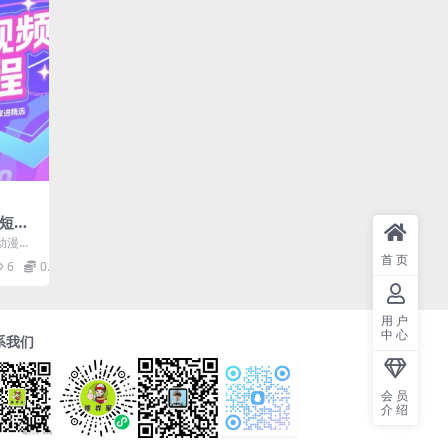
画短视
说赛
动漫解
高，
高，轻
首页
6
0.99
用户
中心
系我们
会员
介绍