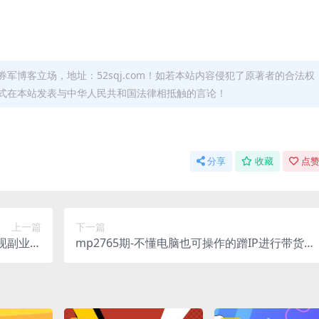
军博客立场，地址：52sqj.com！如若本站内容侵犯了原著者的合法权
形式在本站发表与中华人民共和国法律相抵触的言论！
分享
收藏
点赞
上一篇
下一篇
变现副业项
mp2765期-不懂电脑也可操作的蹭IP进行带货，
音盘点类
让你轻松月入过万【揭秘】(无需电脑技能，利用
一条龙大
正确平台和IP实现高流量带货)
享给你”)