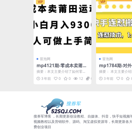
VIP
VIP
冒泡网
冒泡网
mp4121期-零成本卖莆田
mp1784期-对外
运动鞋，小白月入9300，
的最新快手连怼
摘要：本文主要介绍了如何零成
摘要： 本文主要介
人人可做上手简单【揭
玩法，1:1过同
本卖莆田运动鞋，小白也能月入9
的快手连怼搬运技术玩
3 年前
0
0
12
0.99
3 年前
0
300。文章首先分析了...
过同框技术。该技术..
秘】(揭秘零成本卖莆田运
月10更新）(探
动鞋的赚钱之道)
连怼搬运技术1:
术详解)
搜券军博客 ，长期更新创业教程、自媒体、抖音，快手短视频
视频教程以及营销软件、源码、淘宝虚拟资源等，长期更新各
费创业项目