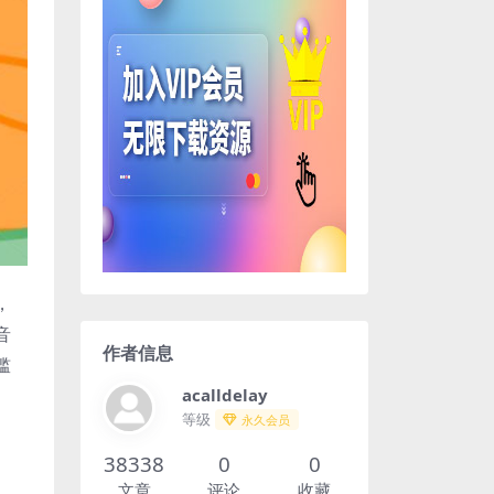
，
音
作者信息
槛
acalldelay
等级
永久会员
38338
0
0
文章
评论
收藏