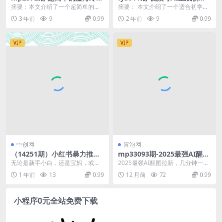
项目，变现方式多种多样，小
文案，一分钟一个视频，小白
摘要：本文介绍了一个超简单的蓝
摘要： 本文介绍了一个适合初学者
白无门槛操作日入500+很简单
最好的入坑赛道，日入500+
海冷门项目，该项目变现方式多种
（小白）的视频号内容创作方法，
3 年前
9
0.99
2 年前
9
0.99
【揭秘】(揭秘超简单蓝海冷门
多样，流量大且操作简...
即利用AI技术生成...
项目，小白日入500+的秘诀)
VIP
VIP
中创网
冒泡网
（14251期）小红书暴力推
mp33093期-2025最强AI醒图
文，小白宝妈均可做，日入30
拉新，几分钟一条原创作品，
无论是新手小白，还是宝妈，或者
2025最强AI醒图拉新，几分钟一条
0＋
单日收入4位数，小白也能上
是上班族都可做，无脑操作即可。
原创作品，单日收入4位数，小白也
1 年前
13
0.99
12 月前
72
0.99
手操作
副业不二之选 课程介...
能上手操作 ...
小程序0元全站免费下载