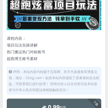
课程内容：
项目玩法实操讲解
热门搬运热门对标账号
超跑博主账号素材
声明：本站内容均转载于互联网，并不代表搜券军博客立
场，地址：52sqj.com！如若本站内容侵犯了原著者的合法权
益，可联系我们进行处理！ 拒绝任何人以任何形式在本站发
表与中华人民共和国法律相抵触的言论！
下载
0.99
R币