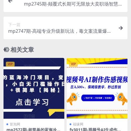
mp2745期-颠覆式长期可无限放大卖职场智慧课
程，月入3万+【揭秘】(揭秘如何通过卖职场智慧课
程实现月入3万+)
下一篇
mp2747期-高端专业升级新玩法，毒文案流量爆
炸，5分钟一条原创作品，单个作品轻轻松松变现5
00【揭秘】(揭秘高端专业项目《毒文案升级玩法，
相关文章
流量爆炸，5分钟一条原创作品，单个作品变现500
+》)
VIP
VIP
冒泡网
福缘网
mp2572期-超简单的蓝海冷门
fy3011期-视频号AI生成伤感