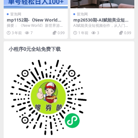
冒泡网
冒泡网
mp1152期-《New World》
mp26530期-AI赋能美业短视
新世界游戏搬砖项目，单号轻
频创作，从入门到精通，打爆
摘要： 《New World》新世界游戏
AI赋能美业短视频创作，从入门到
松日入100+【详细操作教程】
同城流量，超级AI工具短视频
搬砖项目，单号轻松日入100+【详
精通，打爆同城流量，超级AI工具
3 年前
7
0.99
1 年前
3
0.99
(《New World》新世界游戏
实操落地
细操作...
短视频实操落地 ...
搬砖项目详解三种方式助你轻
松日入100+)
小程序0元全站免费下载