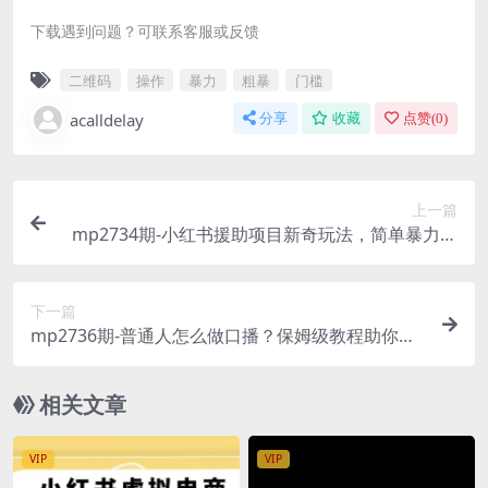
下载遇到问题？可联系客服或反馈
二维码
操作
暴力
粗暴
门槛
acalldelay
分享
收藏
点赞(
0
)
上一篇
mp2734期-小红书援助项目新奇玩法，简单暴力，
无脑搬运轻松日入500【揭秘】(揭秘小红书流浪狗
项目简单操作，日入500)
下一篇
mp2736期-普通人怎么做口播？保姆级教程助你通
过口播日引百粉【揭秘】(【揭秘】保姆级教程助你
通过口播日引百粉)
相关文章
VIP
VIP