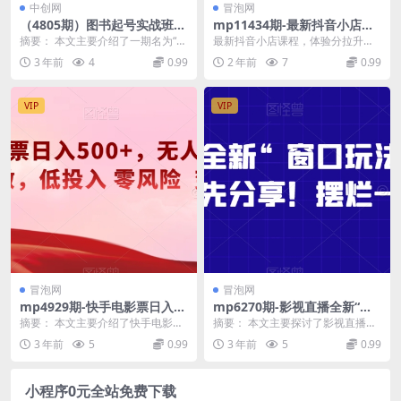
中创网
冒泡网
（4805期）图书起号实战班：
mp11434期-最新抖音小店课
0-1学会图书起号，逻辑理论
程，体验分拉升技术，商品卡
摘要： 本文主要介绍了一期名为“图
最新抖音小店课程，体验分拉升技
+实战方法(无中创水印)(掌握
引流技术，投流效果优化技
书起号实战班”的课程，该课程旨在
术，商品卡引流技术，投流效果优
3 年前
4
0.99
2 年前
7
0.99
图书起号技巧，实现快速涨粉
术，精选联盟引流技术
帮助学员从0到...
化技术，精选联盟引流...
与高效投放)
VIP
VIP
冒泡网
冒泡网
mp4929期-快手电影票日入50
mp6270期-影视直播全新“窗
0+，无人直播，有手就会做，
口玩法”，特殊赛道，抢先分
摘要： 本文主要介绍了快手电影票
摘要： 本文主要探讨了影视直播的
低投入零风险变现快！【揭
享！摆烂一样有钱赚
日入500+的无人直播项目。该项目
全新“窗口玩法”，并详细解析了如何
3 年前
5
0.99
3 年前
5
0.99
秘】(快手电影票日入500+无
利用快手推出的...
通过特殊赛道进...
人直播项目详解)
小程序0元全站免费下载