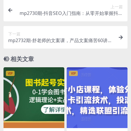
上一篇
mp2730期-抖音SEO入门指南：从零开始掌握抖音
搜索引擎优化，保姆级教程(全面解析抖音SEO优化
技巧，助您轻松提升关键词排名)
下一篇
mp2732期-舒老师的文案课，产品文案痛苦60讲，
用户视角形成正确文案观，让你写文案突飞猛进
(“深度解析产品文案舒老师的60讲文案课引领你成
相关文章
为优秀文案创作者”)
VIP
VIP