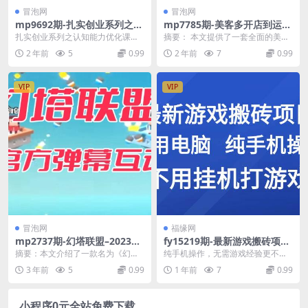
冒泡网
冒泡网
mp9692期-扎实创业系列之认
mp7785期-​美客多开店到运营
知能力优化课，帮助更多君子
0-1全方位实操讲解，保姆式
扎实创业系列之认知能力优化课，
摘要： 本文提供了一套全面的美客
创业成功
带你快速入门到精通
帮助更多君子创业成功 课程内容：
多电商平台从开店到运营的实操讲
2 年前
5
0.99
2 年前
7
0.99
00.引言.mp...
解，旨在帮助新手商...
VIP
VIP
冒泡网
福缘网
mp2737期-幻塔联盟–2023抖
fy15219期-最新游戏搬砖项
音最新最火爆弹幕互动游戏
目，纯手机操作，不用电脑挂
摘要：本文介绍了一款名为《幻塔
纯手机操作，无需游戏经验更不需
【开播教程+起号教程+对接报
机打游戏，网创副业兼职
联盟》的抖音弹幕互动游戏，该游
要玩游戏，包教包会细致拆解项目
3 年前
5
0.99
1 年前
7
0.99
白等】(《幻塔联盟》抖音弹幕
戏于2023年推出，...
原理，所有数据支持任...
互动游戏2023年最火爆直播玩
法)
小程序0元全站免费下载