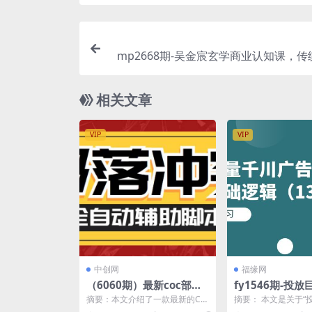
mp2668期-吴金宸玄学商业认知课，
业认知课(探索玄学与商业的融合之道—
玄学商业
相关文章
VIP
VIP
中创网
福缘网
（6060期）最新coc部落
fy1546期-投
冲突辅助脚本，自动刷墙
广告投放学习实
摘要：本文介绍了一款最新的CO
摘要： 本文是关于“
刷资源捐兵布阵宝石【永
础逻辑（13节课
C部落冲突辅助脚本，该脚本可
广告投放学习实战系