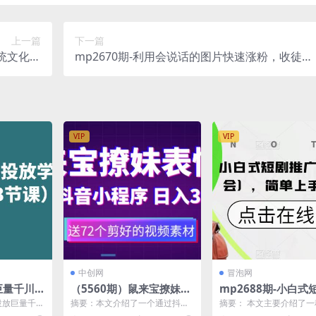
上一篇
下一篇
传统文化商
mp2670期-利用会说话的图片快速涨粉，收徒，
—吴金宸
接广告日入500+【揭秘】(揭秘利用会说话的图
认知课)
实现日入500+的秘诀)
VIP
VIP
中创网
冒泡网
放巨量千川
（5560期）鼠来宝撩妹表
mp2688期-小白式
战系列基
情包，通过抖音小程序变
广保姆级教程（包教
投放巨量千川
摘要：本文介绍了一个通过抖音
摘要： 本文主要介绍了
）(实战操
现，日入300+（包含72个
会），简单上手日赚5
列基础逻辑
小程序变现的鼠来宝撩妹表情包
“小白式短剧推广”的赚钱