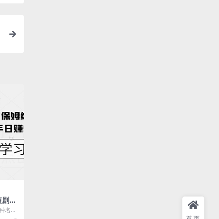
片
短剧推
包
一种名为
00+
项目。
首页