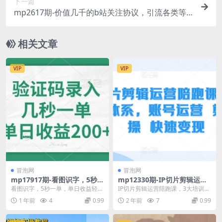
下一篇
mp2617期-价值几千的b站关注协议，引流各类等
精准粉【软件+教程】【仅揭秘】(揭秘B站关注协议
如何引流精准粉丝？)
相关文章
VIP
VIP
冒泡网
冒泡网
mp17917期-看图识字，5秒一
mp12330期-IP切片剪辑运营
单，单日收益轻松400+
陪跑课，3大培训体系，账号
看图识字，5秒一单，单日收益轻松
IP切片剪辑运营陪跑课，3大培训体
运营 剪辑实操 快速变现
400+【揭秘】 项目揭秘，项目介
系，账号运营 剪辑实操 快速变现
1 年前
4
0.99
2 年前
7
0.99
绍： 今天给大...
课程内容： ...