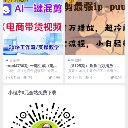
VIP
VIP
冒泡网
中创网
mp44730期-一键生成《电商
（8125期）条条百万播放，漫
带货混剪》短视频，实操搭建
剪最强冷门ip-puuung1，手
一键生成《电商带货混剪》短视
摘要： 本文主要介绍了在抖音上非
教学课，通俗易懂，包教包会
机全流程，小白轻松学会！
频，实操搭建教学课，通俗易懂，
常冷门但爆火的漫剪题材，其条条
8 月前
79
0.99
3 年前
4
0.99
(“抖音冷门漫剪IP教程手机全
包教包会 课程介绍： ...
爆款，点赞基本都是...
流程操作，小白也能轻松学
会！”)
小程序0元全站免费下载